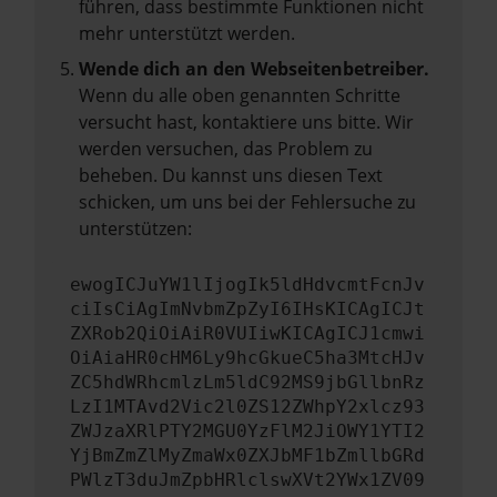
führen, dass bestimmte Funktionen nicht
mehr unterstützt werden.
Wende dich an den Webseitenbetreiber.
Wenn du alle oben genannten Schritte
versucht hast, kontaktiere uns bitte. Wir
werden versuchen, das Problem zu
beheben. Du kannst uns diesen Text
schicken, um uns bei der Fehlersuche zu
unterstützen:
ewogICJuYW1lIjogIk5ldHdvcmtFcnJv
ciIsCiAgImNvbmZpZyI6IHsKICAgICJt
ZXRob2QiOiAiR0VUIiwKICAgICJ1cmwi
OiAiaHR0cHM6Ly9hcGkueC5ha3MtcHJv
ZC5hdWRhcmlzLm5ldC92MS9jbGllbnRz
LzI1MTAvd2Vic2l0ZS12ZWhpY2xlcz93
ZWJzaXRlPTY2MGU0YzFlM2JiOWY1YTI2
YjBmZmZlMyZmaWx0ZXJbMF1bZmllbGRd
PWlzT3duJmZpbHRlclswXVt2YWx1ZV09