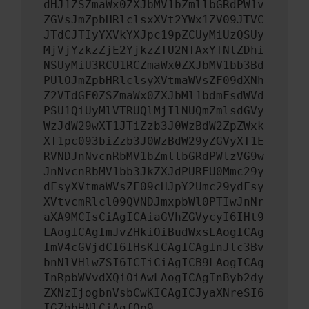
dHJ1ZSZmaWx0ZXJbMV1bZmllbGRdPW1v
ZGVsJmZpbHRlclsxXVt2YWx1ZV09JTVC
JTdCJTIyYXVkYXJpc19pZCUyMiUzQSUy
MjVjYzkzZjE2YjkzZTU2NTAxYTNlZDhi
NSUyMiU3RCU1RCZmaWx0ZXJbMV1bb3Bd
PUlOJmZpbHRlclsyXVtmaWVsZF09dXNh
Z2VTdGF0ZSZmaWx0ZXJbMl1bdmFsdWVd
PSU1QiUyMlVTRUQlMjIlNUQmZmlsdGVy
WzJdW29wXT1JTiZzb3J0WzBdW2ZpZWxk
XT1pc093biZzb3J0WzBdW29yZGVyXT1E
RVNDJnNvcnRbMV1bZmllbGRdPWlzVG9w
JnNvcnRbMV1bb3JkZXJdPURFU0Mmc29y
dFsyXVtmaWVsZF09cHJpY2Umc29ydFsy
XVtvcmRlcl09QVNDJmxpbWl0PTIwJnNr
aXA9MCIsCiAgICAiaGVhZGVycyI6IHt9
LAogICAgImJvZHkiOiBudWxsLAogICAg
ImV4cGVjdCI6IHsKICAgICAgInJlc3Bv
bnNlVHlwZSI6ICIiCiAgICB9LAogICAg
InRpbWVvdXQiOiAwLAogICAgInByb2dy
ZXNzIjogbnVsbCwKICAgICJyaXNreSI6
IGZhbHNlCiAgfQp9