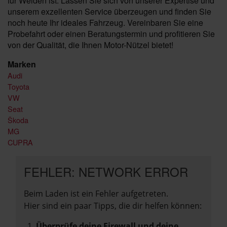
für Weiden ist. Lassen Sie sich von unserer Expertise und
unserem exzellenten Service überzeugen und finden Sie
noch heute Ihr ideales Fahrzeug. Vereinbaren Sie eine
Probefahrt oder einen Beratungstermin und profitieren Sie
von der Qualität, die Ihnen Motor-Nützel bietet!
Marken
Audi
Toyota
VW
Seat
Škoda
MG
CUPRA
FEHLER: NETWORK ERROR
Beim Laden ist ein Fehler aufgetreten.
Hier sind ein paar Tipps, die dir helfen können:
Überprüfe deine Firewall und deine