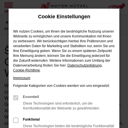
0
Zum
MENÜ
Hauptinhalt
Cookie Einstellungen
springen
Startseite
Weiden
Škoda
Škoda Kamiq
Škoda Kamiq
Gebrauchtwagen für Weiden
Wir nutzen Cookies, um Ihnen die bestmögliche Nutzung unserer
Webseite zu ermöglichen und unsere Kommunikation mit Ihnen
zu verbessern. Wir berücksichtigen hierbei Ihre Präferenzen und
Škoda Kamiq
verarbeiten Daten für Marketing und Statistiken nur, wenn Sie uns
Ihre Einwilligung geben. Wenn Sie zu einem späteren Zeitpunkt
Gebrauchtwagen für
Ihre Meinung ändern, können Sie die Einwilligung jederzeit für
die Zukunft widerrufen. Weitere Informationen zum Umfang der
Datenverarbeitung finden Sie hier:
Datenschutzerklärung
,
Weiden
Cookie-Richtlinie
.
Impressum
Wenn Sie in der Nähe von Weiden nach einem
Folgende Kategorien von Cookies werden von uns eingesetzt:
zuverlässigen Fahrzeug suchen, das Ihnen Qualität und
Wertigkeit bietet, dann ist ein Kamiq von Škoda als
Essentiell
Gebrauchtwagen bei Motor-Nützel die ideale Wahl für Sie.
Diese Technologien sind erforderlich, um die
Kernfunktionalität der Webseite zu gewährleisten.
Als Ihr erfahrenes Škoda Autohaus in der Nähe von
Weiden seit über 90 Jahren, bieten wir Ihnen eine
Funktional
sorgfältig ausgewählte Palette an Kamiq Gebrauchtwagen,
Diese Technologien bieten die bestmögliche Funktionalität