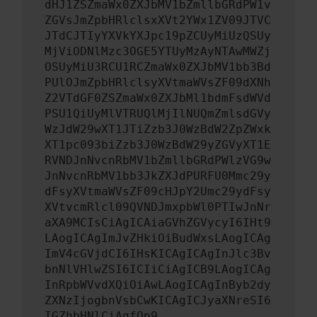
dHJ1ZSZmaWx0ZXJbMV1bZmllbGRdPW1v
ZGVsJmZpbHRlclsxXVt2YWx1ZV09JTVC
JTdCJTIyYXVkYXJpc19pZCUyMiUzQSUy
MjViODNlMzc3OGE5YTUyMzAyNTAwMWZj
OSUyMiU3RCU1RCZmaWx0ZXJbMV1bb3Bd
PUlOJmZpbHRlclsyXVtmaWVsZF09dXNh
Z2VTdGF0ZSZmaWx0ZXJbMl1bdmFsdWVd
PSU1QiUyMlVTRUQlMjIlNUQmZmlsdGVy
WzJdW29wXT1JTiZzb3J0WzBdW2ZpZWxk
XT1pc093biZzb3J0WzBdW29yZGVyXT1E
RVNDJnNvcnRbMV1bZmllbGRdPWlzVG9w
JnNvcnRbMV1bb3JkZXJdPURFU0Mmc29y
dFsyXVtmaWVsZF09cHJpY2Umc29ydFsy
XVtvcmRlcl09QVNDJmxpbWl0PTIwJnNr
aXA9MCIsCiAgICAiaGVhZGVycyI6IHt9
LAogICAgImJvZHkiOiBudWxsLAogICAg
ImV4cGVjdCI6IHsKICAgICAgInJlc3Bv
bnNlVHlwZSI6ICIiCiAgICB9LAogICAg
InRpbWVvdXQiOiAwLAogICAgInByb2dy
ZXNzIjogbnVsbCwKICAgICJyaXNreSI6
IGZhbHNlCiAgfQp9