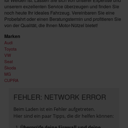
für Weiden ist. Lassen Sie sich von unserer Expertise und
unserem exzellenten Service überzeugen und finden Sie
noch heute Ihr ideales Fahrzeug. Vereinbaren Sie eine
Probefahrt oder einen Beratungstermin und profitieren Sie
von der Qualität, die Ihnen Motor-Nützel bietet!
Marken
Audi
Toyota
VW
Seat
Škoda
MG
CUPRA
FEHLER: NETWORK ERROR
Beim Laden ist ein Fehler aufgetreten.
Hier sind ein paar Tipps, die dir helfen können:
Überprüfe deine Firewall und deine