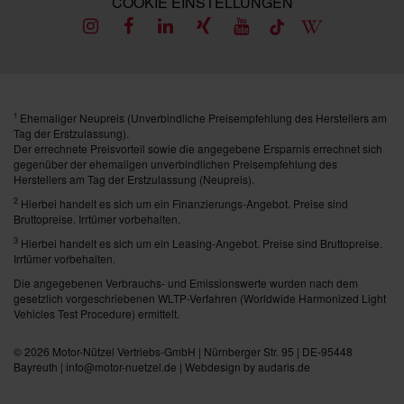
COOKIE EINSTELLUNGEN
Ehemaliger Neupreis (Unverbindliche Preisempfehlung des Herstellers am
1
Tag der Erstzulassung).
Der errechnete Preisvorteil sowie die angegebene Ersparnis errechnet sich
gegenüber der ehemaligen unverbindlichen Preisempfehlung des
Herstellers am Tag der Erstzulassung (Neupreis).
2
Hierbei handelt es sich um ein Finanzierungs-Angebot. Preise sind
Bruttopreise. Irrtümer vorbehalten.
3
Hierbei handelt es sich um ein Leasing-Angebot. Preise sind Bruttopreise.
Irrtümer vorbehalten.
Die angegebenen Verbrauchs- und Emissionswerte wurden nach dem
gesetzlich vorgeschriebenen WLTP-Verfahren (Worldwide Harmonized Light
Vehicles Test Procedure) ermittelt.
© 2026
Motor-Nützel Vertriebs-GmbH
| Nürnberger Str. 95 | DE-95448
Bayreuth | info@motor-nuetzel.de |
Webdesign by audaris.de