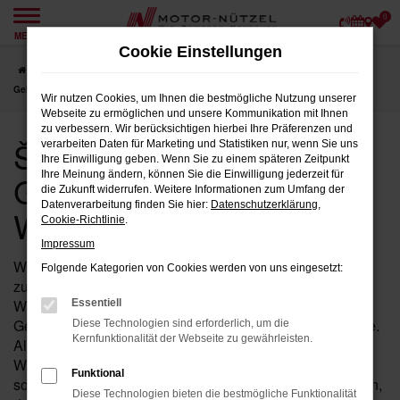
0
Zum
MENÜ
Hauptinhalt
Cookie Einstellungen
springen
Startseite
Weiden
Škoda
Škoda Karoq
Škoda Karoq
Gebrauchtwagen für Weiden
Wir nutzen Cookies, um Ihnen die bestmögliche Nutzung unserer
Webseite zu ermöglichen und unsere Kommunikation mit Ihnen
zu verbessern. Wir berücksichtigen hierbei Ihre Präferenzen und
Škoda Karoq
verarbeiten Daten für Marketing und Statistiken nur, wenn Sie uns
Ihre Einwilligung geben. Wenn Sie zu einem späteren Zeitpunkt
Gebrauchtwagen für
Ihre Meinung ändern, können Sie die Einwilligung jederzeit für
die Zukunft widerrufen. Weitere Informationen zum Umfang der
Datenverarbeitung finden Sie hier:
Datenschutzerklärung
,
Weiden
Cookie-Richtlinie
.
Impressum
Wenn Sie in der Nähe von Weiden nach einem
Folgende Kategorien von Cookies werden von uns eingesetzt:
zuverlässigen Fahrzeug suchen, das Ihnen Qualität und
Wertigkeit bietet, dann ist ein Karoq von Škoda als
Essentiell
Gebrauchtwagen bei Motor-Nützel die ideale Wahl für Sie.
Diese Technologien sind erforderlich, um die
Kernfunktionalität der Webseite zu gewährleisten.
Als Ihr erfahrenes Škoda Autohaus in der Nähe von
Weiden seit über 90 Jahren, bieten wir Ihnen eine
Funktional
sorgfältig ausgewählte Palette an Karoq Gebrauchtwagen,
Diese Technologien bieten die bestmögliche Funktionalität