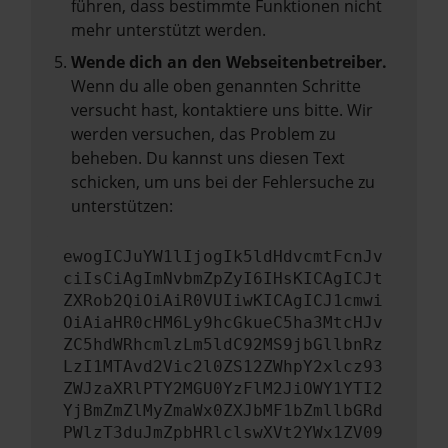
führen, dass bestimmte Funktionen nicht
mehr unterstützt werden.
Wende dich an den Webseitenbetreiber.
Wenn du alle oben genannten Schritte
versucht hast, kontaktiere uns bitte. Wir
werden versuchen, das Problem zu
beheben. Du kannst uns diesen Text
schicken, um uns bei der Fehlersuche zu
unterstützen:
ewogICJuYW1lIjogIk5ldHdvcmtFcnJv
ciIsCiAgImNvbmZpZyI6IHsKICAgICJt
ZXRob2QiOiAiR0VUIiwKICAgICJ1cmwi
OiAiaHR0cHM6Ly9hcGkueC5ha3MtcHJv
ZC5hdWRhcmlzLm5ldC92MS9jbGllbnRz
LzI1MTAvd2Vic2l0ZS12ZWhpY2xlcz93
ZWJzaXRlPTY2MGU0YzFlM2JiOWY1YTI2
YjBmZmZlMyZmaWx0ZXJbMF1bZmllbGRd
PWlzT3duJmZpbHRlclswXVt2YWx1ZV09