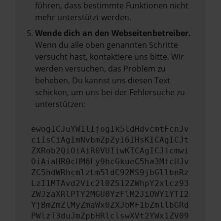
führen, dass bestimmte Funktionen nicht
mehr unterstützt werden.
Wende dich an den Webseitenbetreiber.
Wenn du alle oben genannten Schritte
versucht hast, kontaktiere uns bitte. Wir
werden versuchen, das Problem zu
beheben. Du kannst uns diesen Text
schicken, um uns bei der Fehlersuche zu
unterstützen:
ewogICJuYW1lIjogIk5ldHdvcmtFcnJv
ciIsCiAgImNvbmZpZyI6IHsKICAgICJt
ZXRob2QiOiAiR0VUIiwKICAgICJ1cmwi
OiAiaHR0cHM6Ly9hcGkueC5ha3MtcHJv
ZC5hdWRhcmlzLm5ldC92MS9jbGllbnRz
LzI1MTAvd2Vic2l0ZS12ZWhpY2xlcz93
ZWJzaXRlPTY2MGU0YzFlM2JiOWY1YTI2
YjBmZmZlMyZmaWx0ZXJbMF1bZmllbGRd
PWlzT3duJmZpbHRlclswXVt2YWx1ZV09