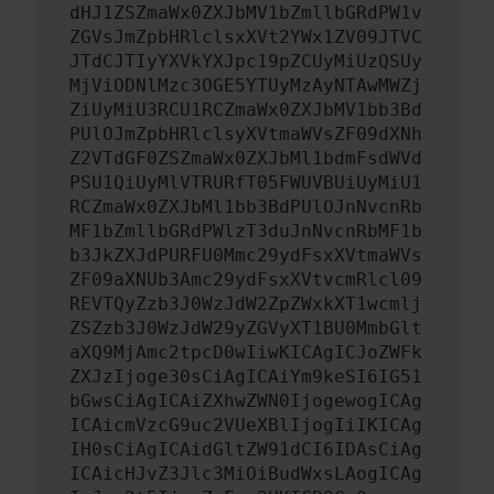
dHJ1ZSZmaWx0ZXJbMV1bZmllbGRdPW1v
ZGVsJmZpbHRlclsxXVt2YWx1ZV09JTVC
JTdCJTIyYXVkYXJpc19pZCUyMiUzQSUy
MjViODNlMzc3OGE5YTUyMzAyNTAwMWZj
ZiUyMiU3RCU1RCZmaWx0ZXJbMV1bb3Bd
PUlOJmZpbHRlclsyXVtmaWVsZF09dXNh
Z2VTdGF0ZSZmaWx0ZXJbMl1bdmFsdWVd
PSU1QiUyMlVTRURfT05FWUVBUiUyMiU1
RCZmaWx0ZXJbMl1bb3BdPUlOJnNvcnRb
MF1bZmllbGRdPWlzT3duJnNvcnRbMF1b
b3JkZXJdPURFU0Mmc29ydFsxXVtmaWVs
ZF09aXNUb3Amc29ydFsxXVtvcmRlcl09
REVTQyZzb3J0WzJdW2ZpZWxkXT1wcmlj
ZSZzb3J0WzJdW29yZGVyXT1BU0MmbGlt
aXQ9MjAmc2tpcD0wIiwKICAgICJoZWFk
ZXJzIjoge30sCiAgICAiYm9keSI6IG51
bGwsCiAgICAiZXhwZWN0IjogewogICAg
ICAicmVzcG9uc2VUeXBlIjogIiIKICAg
IH0sCiAgICAidGltZW91dCI6IDAsCiAg
ICAicHJvZ3Jlc3MiOiBudWxsLAogICAg