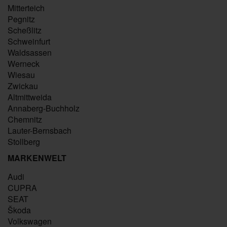
Mitterteich
Pegnitz
Scheßlitz
Schweinfurt
Waldsassen
Werneck
Wiesau
Zwickau
Altmittweida
Annaberg-Buchholz
Chemnitz
Lauter-Bernsbach
Stollberg
MARKENWELT
Audi
CUPRA
SEAT
Škoda
Volkswagen