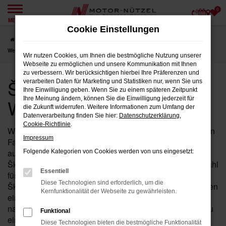
0
Zum
MENÜ
Hauptinhalt
Cookie Einstellungen
springen
Startseite
Weiden
Škoda
Škoda Kodiaq
Škoda Jahreswagen für
Weiden bei Motor-Nützel
Wir nutzen Cookies, um Ihnen die bestmögliche Nutzung unserer
Webseite zu ermöglichen und unsere Kommunikation mit Ihnen
zu verbessern. Wir berücksichtigen hierbei Ihre Präferenzen und
Škoda Jahreswagen für
verarbeiten Daten für Marketing und Statistiken nur, wenn Sie uns
Ihre Einwilligung geben. Wenn Sie zu einem späteren Zeitpunkt
Weiden bei Motor-Nützel
Ihre Meinung ändern, können Sie die Einwilligung jederzeit für
die Zukunft widerrufen. Weitere Informationen zum Umfang der
Datenverarbeitung finden Sie hier:
Datenschutzerklärung
,
Cookie-Richtlinie
.
Wenn Sie in der Nähe von Weiden nach einem fast neuen
Impressum
Fahrzeug suchen, das Ihnen sowohl hohe Qualität als
auch einen attraktiven Preis bietet, ist der Kodiaq von
Folgende Kategorien von Cookies werden von uns eingesetzt:
Škoda als Jahreswagen bei Motor-Nützel die perfekte Wahl
Essentiell
für Sie. Seit über 90 Jahren sind wir Ihr zuverlässiges
Diese Technologien sind erforderlich, um die
Škoda Autohaus in der Nähe von Weiden und bieten Ihnen
Kernfunktionalität der Webseite zu gewährleisten.
eine exklusive Auswahl an Kodiaq Jahreswagen, die
nahezu alle Vorteile eines Neuwagens bieten – jedoch zu
Funktional
einem deutlich günstigeren Preis.
Diese Technologien bieten die bestmögliche Funktionalität