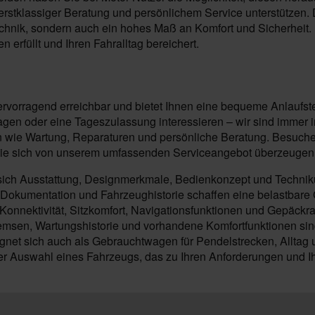
stklassiger Beratung und persönlichem Service unterstützen. Die
hnik, sondern auch ein hohes Maß an Komfort und Sicherheit. 
 erfüllt und Ihren Fahralltag bereichert.
ervorragend erreichbar und bietet Ihnen eine bequeme Anlaufste
n oder eine Tageszulassung interessieren – wir sind immer in 
wie Wartung, Reparaturen und persönliche Beratung. Besuchen 
ie sich von unserem umfassenden Serviceangebot überzeugen un
sich Ausstattung, Designmerkmale, Bedienkonzept und Technik
 Dokumentation und Fahrzeughistorie schaffen eine belastbare 
onnektivität, Sitzkomfort, Navigationsfunktionen und Gepäckra
emsen, Wartungshistorie und vorhandene Komfortfunktionen sin
net sich auch als Gebrauchtwagen für Pendelstrecken, Alltag u
der Auswahl eines Fahrzeugs, das zu Ihren Anforderungen und I