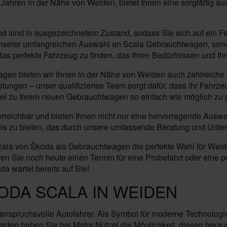
0 Jahren in der Nähe von Weiden, bietet Ihnen eine sorgfältig 
sind in ausgezeichnetem Zustand, sodass Sie sich auf ein Fa
von unserer umfangreichen Auswahl an Scala Gebrauchtwagen, so
das perfekte Fahrzeug zu finden, das Ihren Bedürfnissen und Ih
en bieten wir Ihnen in der Nähe von Weiden auch zahlreiche z
stungen – unser qualifiziertes Team sorgt dafür, dass Ihr Fahr
sel zu Ihrem neuen Gebrauchtwagen so einfach wie möglich zu g
t erreichbar und bieten Ihnen nicht nur eine hervorragende Aus
ebnis zu bieten, das durch unsere umfassende Beratung und Unte
la von Škoda als Gebrauchtwagen die perfekte Wahl für Weiden
 Sie noch heute einen Termin für eine Probefahrt oder eine pe
a wartet bereits auf Sie!
ODA SCALA IN WEIDEN
r anspruchsvolle Autofahrer. Als Symbol für moderne Technologi
iden haben Sie bei Motor-Nützel die Möglichkeit, diesen hera