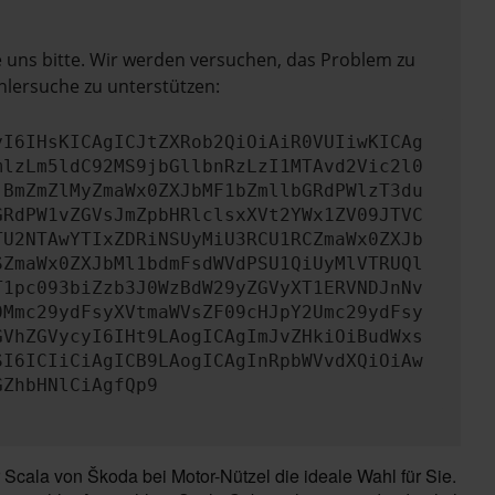
e uns bitte. Wir werden versuchen, das Problem zu
hlersuche zu unterstützen:
yI6IHsKICAgICJtZXRob2QiOiAiR0VUIiwKICAg
mlzLm5ldC92MS9jbGllbnRzLzI1MTAvd2Vic2l0
jBmZmZlMyZmaWx0ZXJbMF1bZmllbGRdPWlzT3du
GRdPW1vZGVsJmZpbHRlclsxXVt2YWx1ZV09JTVC
TU2NTAwYTIxZDRiNSUyMiU3RCU1RCZmaWx0ZXJb
SZmaWx0ZXJbMl1bdmFsdWVdPSU1QiUyMlVTRUQl
T1pc093biZzb3J0WzBdW29yZGVyXT1ERVNDJnNv
0Mmc29ydFsyXVtmaWVsZF09cHJpY2Umc29ydFsy
GVhZGVycyI6IHt9LAogICAgImJvZHkiOiBudWxs
SI6ICIiCiAgICB9LAogICAgInRpbWVvdXQiOiAw
GZhbHNlCiAgfQp9
cala von Škoda bei Motor-Nützel die ideale Wahl für Sie.