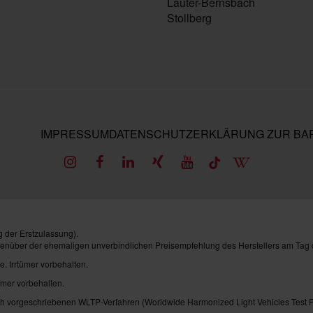
Lauter-Bernsbach
Stollberg
IMPRESSUM
DATENSCHUTZ
ERKLÄRUNG ZUR BAR
 der Erstzulassung).
genüber der ehemaligen unverbindlichen Preisempfehlung des Herstellers am Tag 
e. Irrtümer vorbehalten.
ümer vorbehalten.
vorgeschriebenen WLTP-Verfahren (Worldwide Harmonized Light Vehicles Test Pro