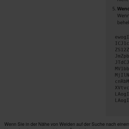
Wend
Wenn 
beheb
ewog
ICJ1
ZS12
JmZp
JTdC
MV1b
MjIl
cnRb
XVtv
LAog
LAog
Wenn Sie in der Nähe von Weiden auf der Suche nach einem z