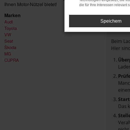
Technologien eingesetzt, die v
Ihnen Motor-Nützel bietet!
die für Ihre Interessen relevant s
Marken
Audi
Speichern
FEH
Toyota
VW
Seat
Beim Lad
Škoda
Hier sin
MG
Über
CUPRA
Laden
Prüf
Manch
einem
Start
Das 
Stell
Veral
nicht