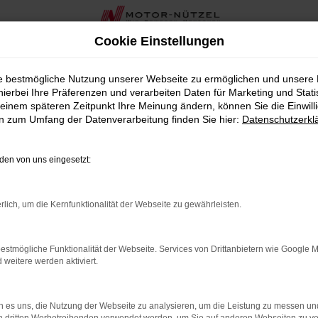
Cookie Einstellungen
ür Weiden
ie bestmögliche Nutzung unserer Webseite zu ermöglichen und unsere
hierbei Ihre Präferenzen und verarbeiten Daten für Marketing und Stati
 für Weiden
einem späteren Zeitpunkt Ihre Meinung ändern, können Sie die Einwillig
en zum Umfang der Datenverarbeitung finden Sie hier:
Datenschutzerkl
ahrzeug suchen, das Ihnen Qualität und Wertigkeit bietet, da
ohaus in der Nähe von Weiden seit über 90 Jahren, bieten wir Ih
en von uns eingesetzt:
tät bestechen.
rstklassigem Zustand, sodass Sie sich auf ein Fahrzeug verlas
rlich, um die Kernfunktionalität der Webseite zu gewährleisten.
fnissen und Ihrem Budget passt. Unsere umfassende Beratung ste
estmögliche Funktionalität der Webseite. Services von Drittanbietern wie Google 
en wir Ihnen in der Nähe von Weiden auch zahlreiche zusätzl
eitere werden aktiviert.
entes Team steht Ihnen zur Seite, um sicherzustellen, dass Ihr
ala von Škoda als Gebrauchtwagen die perfekte Wahl für Weide
 es uns, die Nutzung der Webseite zu analysieren, um die Leistung zu messen u
 ideales Fahrzeug. Vereinbaren Sie eine Probefahrt oder einen 