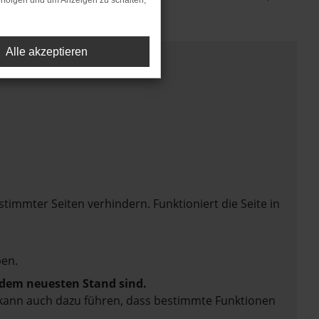
rfolgen und um Anzeigen zu schalten,
Alle akzeptieren
mmter Seiten verhindern. Funktioniert die Seite in
en.
f dem neuesten Stand sind.
rn kann auch dazu führen, dass bestimmte Funktionen