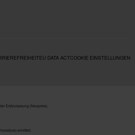
RIEREFREIHEIT
EU DATA ACT
COOKIE EINSTELLUNGEN
der Erstzulassung (Neupreis).
cedure) ermittelt.