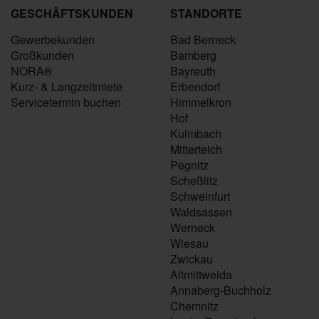
GESCHÄFTSKUNDEN
STANDORTE
Gewerbekunden
Bad Berneck
Großkunden
Bamberg
NORA®
Bayreuth
Kurz- & Langzeitmiete
Erbendorf
Servicetermin buchen
Himmelkron
Hof
Kulmbach
Mitterteich
Pegnitz
Scheßlitz
Schweinfurt
Waldsassen
Werneck
Wiesau
Zwickau
Altmittweida
Annaberg-Buchholz
Chemnitz