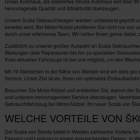
Unser Autohaus, als etabliertes Škoda Autohaus seit über 9
hervorragende Qualität und Attraktivität überzeugen.
Unsere Scala Gebrauchtwagen werden umfassend geprüft und 
bereiten wird. Bei Motor-Nützel profitieren Sie nicht nur 
durch unser erfahrenes Team. Wir helfen Ihnen gerne dabei, 
Zusätzlich zu unserer großen Auswahl an Scala Gebrauchtwag
Wartungen über Reparaturen bis hin zu speziellen Servicelei
Ihres aktuellen Fahrzeugs ist bei uns möglich, um den Wech
Mit 19 Standorten in der Nähe von Weiden sind wir stets gu
Service. Unser Ziel ist es, Ihnen ein optimales Einkaufserl
Besuchen Sie Motor-Nützel und entdecken Sie, warum der Sca
und unserem hervorragenden Service überzeugen. Vereinbaren
Gebrauchtfahrzeug bei Motor-Nützel. Ihr neuer Scala von Škod
WELCHE VORTEILE VON ŠK
Der Scala von Škoda bietet in Weiden zahlreiche Vorteile fü
Eleganz und Leistung in einem ansprechenden Design. In We