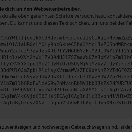
e dich an den Webseitenbetreiber.
du alle oben genannten Schritte versucht hast, kontaktier
en. Du kannst uns diesen Text schicken, um uns bei der Fe
ICJuYW1lIjogIk5ldHdvcmtFcnJvciIsCiAgImNvbmZpZ
cmwiOiAiaHR0cHM6Ly9hcGkueC5ha3MtcHJvZC5hdWRhc
ZWhpY2xlcz93ZWJzaXRlPTY2MGU0YzFlM2JiOWY1YTI2Y
bHRlclswXVt2YWx1ZV09dHJ1ZSZmaWx0ZXJbMV1bZmllb
JTIyYXVkYXJpc19pZCUyMiUzQSUyMjVjYzkzZjQyYjkzZ
b3BdPUlOJmZpbHRlclsyXVtmaWVsZF09dXNhZ2VTdGF0Z
NUQmZmlsdGVyWzJdW29wXT1JTiZzb3J0WzBdW2ZpZWxkX
MV1bZmllbGRdPWlzVG9wJnNvcnRbMV1bb3JkZXJdPURFU
cmRlcl09QVNDJmxpbWl0PTIwJnNraXA9MCIsCiAgICAia
ICAgImV4cGVjdCI6IHsKICAgICAgInJlc3BvbnNlVHlwZ
ICAgInByb2dyZXNzIjogbnVsbCwKICAgICJyaXNreSI6I
uverlässigen und hochwertigen Gebrauchtwagen sind, ist der S