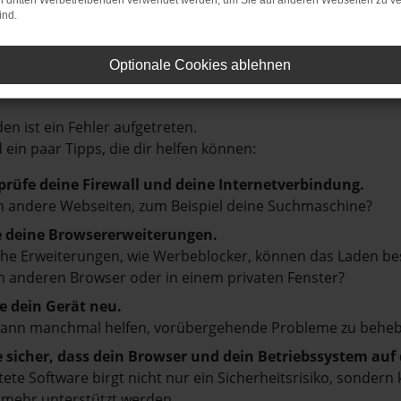
on dritten Werbetreibenden verwendet werden, um Sie auf anderen Webseiten zu ve
ind.
Optionale Cookies ablehnen
LER: NETWORK ERROR
en ist ein Fehler aufgetreten.
d ein paar Tipps, die dir helfen können:
prüfe deine Firewall und deine Internetverbindung.
 andere Webseiten, zum Beispiel deine Suchmaschine?
e deine Browsererweiterungen.
e Erweiterungen, wie Werbeblocker, können das Laden besti
 anderen Browser oder in einem privaten Fenster?
e dein Gerät neu.
kann manchmal helfen, vorübergehende Probleme zu beheb
e sicher, dass dein Browser und dein Betriebssystem au
tete Software birgt nicht nur ein Sicherheitsrisiko, sonde
 mehr unterstützt werden.