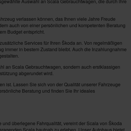
ausgewählte Auswahl an Scala Gebrauchtwagen, die durch ihre
hrzeug verlassen können, das Ihnen viele Jahre Freude
ndern auch von einer persönlichen und kompetenten Beratung
rem Budget entspricht.
usätzliche Services für Ihren Škoda an. Von regelmäßigen
zeug immer in bestem Zustand bleibt. Auch die Inzahlungnahme
estalten.
wahl an Scala Gebrauchtwagen, sondern auch erstklassigen
rstützung abgerundet wird.
 ist. Lassen Sie sich von der Qualität unserer Fahrzeuge
rsönliche Beratung und finden Sie Ihr ideales
e und überlegene Fahrqualität, vereint der Scala von Škoda
usragenden Scala hautnah zu erleben. Unser Autohaus bietet