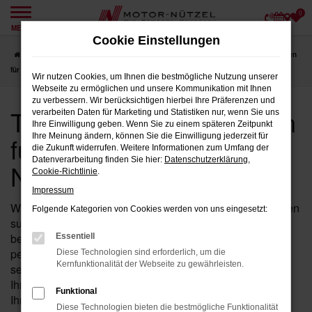
0
Zum
MENÜ
Hauptinhalt
Cookie Einstellungen
springen
Startseite
Weiden
Toyota
Toyota Aygo X
Toyota Aygo X Neuwagen
für Weiden bei Motor-Nützel
Wir nutzen Cookies, um Ihnen die bestmögliche Nutzung unserer
Webseite zu ermöglichen und unsere Kommunikation mit Ihnen
zu verbessern. Wir berücksichtigen hierbei Ihre Präferenzen und
Toyota Aygo X Neuwagen
verarbeiten Daten für Marketing und Statistiken nur, wenn Sie uns
Ihre Einwilligung geben. Wenn Sie zu einem späteren Zeitpunkt
für Weiden bei Motor-
Ihre Meinung ändern, können Sie die Einwilligung jederzeit für
die Zukunft widerrufen. Weitere Informationen zum Umfang der
Datenverarbeitung finden Sie hier:
Datenschutzerklärung
,
Nützel
Cookie-Richtlinie
.
Impressum
Wenn Sie in der Nähe von Weiden nach einem Neuwagen
Folgende Kategorien von Cookies werden von uns eingesetzt:
suchen, der sowohl durch Stil als auch durch Leistung
besticht, ist der Aygo X von Toyota bei Motor-Nützel die
Essentiell
perfekte Wahl für Sie. Als Ihr etabliertes Toyota Autohaus
Diese Technologien sind erforderlich, um die
Kernfunktionalität der Webseite zu gewährleisten.
seit über 90 Jahren in der Nähe von Weiden bieten wir
Ihnen eine breite Auswahl an Aygo X Neuwagen, die all
Funktional
Ihre Erwartungen erfüllen werden.
Diese Technologien bieten die bestmögliche Funktionalität