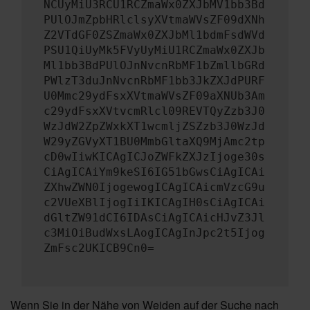
NCUyMiU3RCU1RCZmaWx0ZXJbMV1bb3Bd
PUlOJmZpbHRlclsyXVtmaWVsZF09dXNh
Z2VTdGF0ZSZmaWx0ZXJbMl1bdmFsdWVd
PSU1QiUyMk5FVyUyMiU1RCZmaWx0ZXJb
Ml1bb3BdPUlOJnNvcnRbMF1bZmllbGRd
PWlzT3duJnNvcnRbMF1bb3JkZXJdPURF
U0Mmc29ydFsxXVtmaWVsZF09aXNUb3Am
c29ydFsxXVtvcmRlcl09REVTQyZzb3J0
WzJdW2ZpZWxkXT1wcmljZSZzb3J0WzJd
W29yZGVyXT1BU0MmbGltaXQ9MjAmc2tp
cD0wIiwKICAgICJoZWFkZXJzIjoge30s
CiAgICAiYm9keSI6IG51bGwsCiAgICAi
ZXhwZWN0IjogewogICAgICAicmVzcG9u
c2VUeXBlIjogIiIKICAgIH0sCiAgICAi
dGltZW91dCI6IDAsCiAgICAicHJvZ3Jl
c3MiOiBudWxsLAogICAgInJpc2t5Ijog
ZmFsc2UKICB9Cn0=
Wenn Sie in der Nähe von Weiden auf der Suche nach