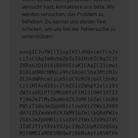
versucht hast, kontaktiere uns bitte. Wir
werden versuchen, das Problem zu
beheben. Du kannst uns diesen Text
schicken, um uns bei der Fehlersuche zu
unterstützen:
ewogICJuYW1lIjogIk5ldHdvcmtFcnJv
ciIsCiAgImNvbmZpZyI6IHsKICAgICJt
ZXRob2QiOiAiR0VUIiwKICAgICJ1cmwi
OiAiaHR0cHM6Ly9hcGkueC5ha3MtcHJv
ZC5hdWRhcmlzLm5ldC92MS9jbGllbnRz
LzI1MTAvd2Vic2l0ZS12ZWhpY2xlcz93
ZWJzaXRlPTY2MGU0YzFlM2JiOWY1YTI2
YjBmZmZlMyZmaWx0ZXJbMF1bZmllbGRd
PWlzT3duJmZpbHRlclswXVt2YWx1ZV09
dHJ1ZSZmaWx0ZXJbMV1bZmllbGRdPW1v
ZGVsJmZpbHRlclsxXVt2YWx1ZV09JTVC
JTdCJTIyYXVkYXJpc19pZCUyMiUzQSUy
MjY0MDIxMDE5MDQwYjBkMzAyYzA5NTVh