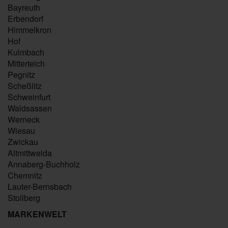
Bayreuth
Erbendorf
Himmelkron
Hof
Kulmbach
Mitterteich
Pegnitz
Scheßlitz
Schweinfurt
Waldsassen
Werneck
Wiesau
Zwickau
Altmittweida
Annaberg-Buchholz
Chemnitz
Lauter-Bernsbach
Stollberg
MARKENWELT