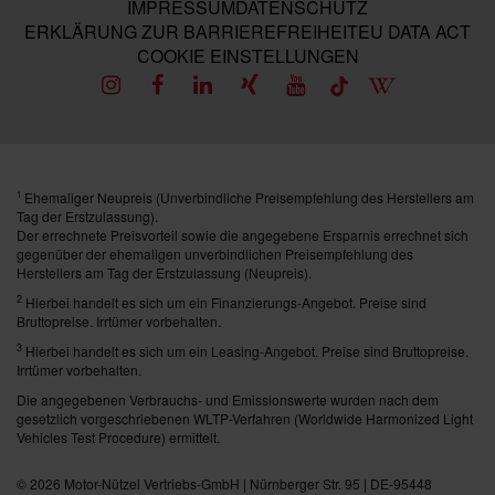
IMPRESSUM
DATENSCHUTZ
ERKLÄRUNG ZUR BARRIEREFREIHEIT
EU DATA ACT
COOKIE EINSTELLUNGEN
Ehemaliger Neupreis (Unverbindliche Preisempfehlung des Herstellers am
1
Tag der Erstzulassung).
Der errechnete Preisvorteil sowie die angegebene Ersparnis errechnet sich
gegenüber der ehemaligen unverbindlichen Preisempfehlung des
Herstellers am Tag der Erstzulassung (Neupreis).
2
Hierbei handelt es sich um ein Finanzierungs-Angebot. Preise sind
Bruttopreise. Irrtümer vorbehalten.
3
Hierbei handelt es sich um ein Leasing-Angebot. Preise sind Bruttopreise.
Irrtümer vorbehalten.
Die angegebenen Verbrauchs- und Emissionswerte wurden nach dem
gesetzlich vorgeschriebenen WLTP-Verfahren (Worldwide Harmonized Light
Vehicles Test Procedure) ermittelt.
© 2026
Motor-Nützel Vertriebs-GmbH
| Nürnberger Str. 95 | DE-95448