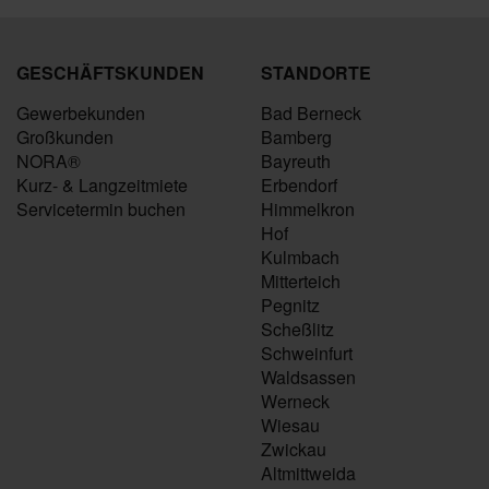
GESCHÄFTSKUNDEN
STANDORTE
Gewerbekunden
Bad Berneck
Großkunden
Bamberg
NORA®
Bayreuth
Kurz- & Langzeitmiete
Erbendorf
Servicetermin buchen
Himmelkron
Hof
Kulmbach
Mitterteich
Pegnitz
Scheßlitz
Schweinfurt
Waldsassen
Werneck
Wiesau
Zwickau
Altmittweida