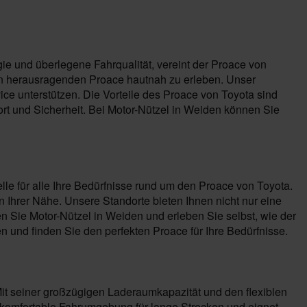
ie und überlegene Fahrqualität, vereint der Proace von
en herausragenden Proace hautnah zu erleben. Unser
ce unterstützen. Die Vorteile des Proace von Toyota sind
ort und Sicherheit. Bei Motor-Nützel in Weiden können Sie
lle für alle Ihre Bedürfnisse rund um den Proace von Toyota.
Ihrer Nähe. Unsere Standorte bieten Ihnen nicht nur eine
Sie Motor-Nützel in Weiden und erleben Sie selbst, wie der
und finden Sie den perfekten Proace für Ihre Bedürfnisse.
Mit seiner großzügigen Laderaumkapazität und den flexiblen
e komfortable Fahrumgebung für lange Strecken und eignet