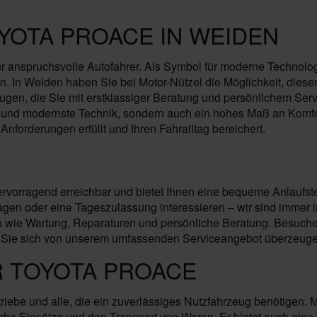
YOTA PROACE IN WEIDEN
ür anspruchsvolle Autofahrer. Als Symbol für moderne Technolog
. In Weiden haben Sie bei Motor-Nützel die Möglichkeit, dies
en, die Sie mit erstklassiger Beratung und persönlichem Servi
mik und modernste Technik, sondern auch ein hohes Maß an Komf
Anforderungen erfüllt und Ihren Fahralltag bereichert.
ervorragend erreichbar und bietet Ihnen eine bequeme Anlaufste
n oder eine Tageszulassung interessieren – wir sind immer in 
wie Wartung, Reparaturen und persönliche Beratung. Besuchen 
 Sie sich von unserem umfassenden Serviceangebot überzeugen 
R TOYOTA PROACE
riebe und alle, die ein zuverlässiges Nutzfahrzeug benötigen. 
liche Einsätze und den Transport von Waren. Er bietet auch ein