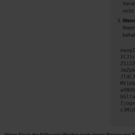
Veral
nicht
Wend
Wenn 
beheb
ewog
ICJ1
ZS12
JmZp
JTdC
MV1b
aXNU
bGlt
Ijog
c3Mi
Wenn Sie in der Nähe von Weiden nach einem Proace von Toy