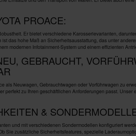
YOTA PROACE:
 Robustheit. Er bietet verschiedene Karosserievarianten, daru
ist das hohe Maß an Sicherheitsausstattung, das unter ander
nem modernen Infotainment-System und einem effizienten Antrieb
NEU, GEBRAUCHT, VORFÜHR
AR
ace als Neuwagen, Gebrauchtwagen oder Vorführwagen zu erwerb
s er perfekt zu Ihren geschäftlichen Anforderungen passt. Unser 
HKEITEN & SONDERMODELLE
ianten und mit verschiedenen Sondermodellen konfiguriert werd
b Sie zusätzliche Sicherheitsfeatures, spezielle Laderaumopt