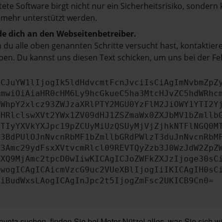
tete Software birgt nicht nur ein Sicherheitsrisiko, sonde
 mehr unterstützt werden.
e dich an den Webseitenbetreiber.
du alle oben genannten Schritte versucht hast, kontaktier
en. Du kannst uns diesen Text schicken, um uns bei der Fe
ICJuYW1lIjogIk5ldHdvcmtFcnJvciIsCiAgImNvbmZpZ
cmwiOiAiaHR0cHM6Ly9hcGkueC5ha3MtcHJvZC5hdWRhc
ZWhpY2xlcz93ZWJzaXRlPTY2MGU0YzFlM2JiOWY1YTI2Y
bHRlclswXVt2YWx1ZV09dHJ1ZSZmaWx0ZXJbMV1bZmllb
JTIyYXVkYXJpc19pZCUyMiUzQSUyMjVjZjhkNTFlNGQ0M
b3BdPUlOJnNvcnRbMF1bZmllbGRdPWlzT3duJnNvcnRbM
b3Amc29ydFsxXVtvcmRlcl09REVTQyZzb3J0WzJdW2ZpZ
aXQ9MjAmc2tpcD0wIiwKICAgICJoZWFkZXJzIjoge30sC
ewogICAgICAicmVzcG9uc2VUeXBlIjogIiIKICAgIH0sC
OiBudWxsLAogICAgInJpc2t5IjogZmFsc2UKICB9Cn0=
ota suchen, finden Sie bei Motor-Nützel alles, was Sie sich 