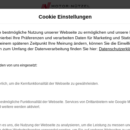
Cookie Einstellungen
ützel
ie bestmögliche Nutzung unserer Webseite zu ermöglichen und unsere
hierbei Ihre Präferenzen und verarbeiten Daten für Marketing und Stati
Weiden bei Motor-Nützel
einem späteren Zeitpunkt Ihre Meinung ändern, können Sie die Einwillig
en zum Umfang der Datenverarbeitung finden Sie hier:
Datenschutzerkl
hrzeug sind, das Leistung, Stil und Komfort perfekt vereint, d
ürdiges Toyota Autohaus in der Nähe von Weiden und bieten Ihn
en von uns eingesetzt:
ologie, exzellente Fahrdynamik und elegantes Design. Bei Mot
rlich, um die Kernfunktionalität der Webseite zu gewährleisten.
en wird durch eine persönliche und umfassende Beratung unse
estmögliche Funktionalität der Webseite. Services von Drittanbietern wie Google 
 bieten wir Ihnen in der Nähe von Weiden zahlreiche zusätzlic
eitere werden aktiviert.
Sie alles aus einer Hand. Unser Ziel ist es, Ihnen nicht nur bei
 es uns, die Nutzung der Webseite zu analysieren, um die Leistung zu messen u
r Proace von Toyota die perfekte Wahl für Weiden ist. Lassen S