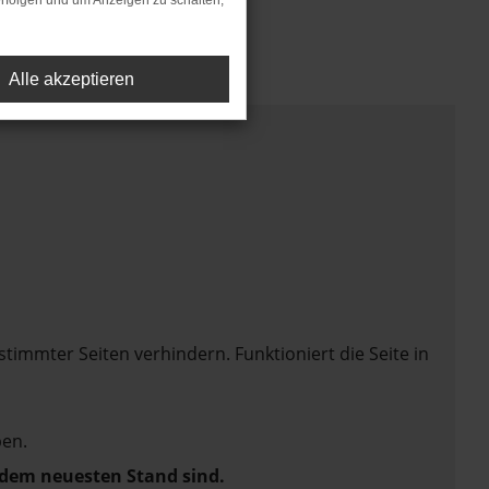
rfolgen und um Anzeigen zu schalten,
Alle akzeptieren
mmter Seiten verhindern. Funktioniert die Seite in
en.
f dem neuesten Stand sind.