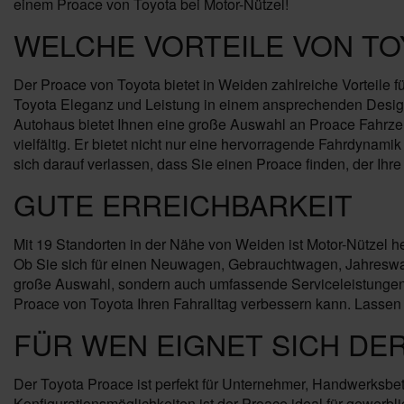
einem Proace von Toyota bei Motor-Nützel!
WELCHE VORTEILE VON TO
Der Proace von Toyota bietet in Weiden zahlreiche Vorteile f
Toyota Eleganz und Leistung in einem ansprechenden Design
Autohaus bietet Ihnen eine große Auswahl an Proace Fahrzeug
vielfältig. Er bietet nicht nur eine hervorragende Fahrdyna
sich darauf verlassen, dass Sie einen Proace finden, der Ihre 
GUTE ERREICHBARKEIT
Mit 19 Standorten in der Nähe von Weiden ist Motor-Nützel h
Ob Sie sich für einen Neuwagen, Gebrauchtwagen, Jahreswage
große Auswahl, sondern auch umfassende Serviceleistungen 
Proace von Toyota Ihren Fahralltag verbessern kann. Lassen
FÜR WEN EIGNET SICH DE
Der Toyota Proace ist perfekt für Unternehmer, Handwerksbet
Konfigurationsmöglichkeiten ist der Proace ideal für gewerb