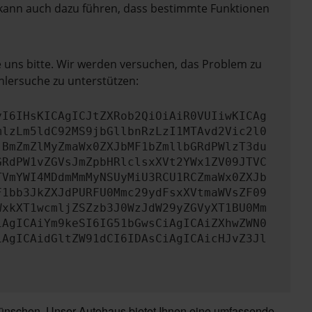
rn kann auch dazu führen, dass bestimmte Funktionen
e uns bitte. Wir werden versuchen, das Problem zu
hlersuche zu unterstützen:
yI6IHsKICAgICJtZXRob2QiOiAiR0VUIiwKICAg
mlzLm5ldC92MS9jbGllbnRzLzI1MTAvd2Vic2l0
jBmZmZlMyZmaWx0ZXJbMF1bZmllbGRdPWlzT3du
GRdPW1vZGVsJmZpbHRlclsxXVt2YWx1ZV09JTVC
TVmYWI4MDdmMmMyNSUyMiU3RCU1RCZmaWx0ZXJb
F1bb3JkZXJdPURFU0Mmc29ydFsxXVtmaWVsZF09
WxkXT1wcmljZSZzb3J0WzJdW29yZGVyXT1BU0Mm
iAgICAiYm9keSI6IG51bGwsCiAgICAiZXhwZWN0
iAgICAidGltZW91dCI6IDAsCiAgICAicHJvZ3Jl
wünschen. Unser Autohaus bietet Ihnen eine umfassende