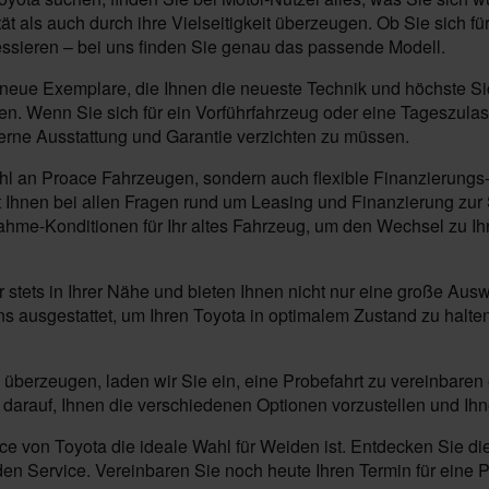
t als auch durch ihre Vielseitigkeit überzeugen. Ob Sie sich f
essieren – bei uns finden Sie genau das passende Modell.
e Exemplare, die Ihnen die neueste Technik und höchste Siche
ieten. Wenn Sie sich für ein Vorführfahrzeug oder eine Tageszu
erne Ausstattung und Garantie verzichten zu müssen.
ahl an Proace Fahrzeugen, sondern auch flexible Finanzierungs-
Ihnen bei allen Fragen rund um Leasing und Finanzierung zur Se
nahme-Konditionen für Ihr altes Fahrzeug, um den Wechsel zu I
r stets in Ihrer Nähe und bieten Ihnen nicht nur eine große 
s ausgestattet, um Ihren Toyota in optimalem Zustand zu halte
 überzeugen, laden wir Sie ein, eine Probefahrt zu vereinbaren
darauf, Ihnen die verschiedenen Optionen vorzustellen und Ihn
 von Toyota die ideale Wahl für Weiden ist. Entdecken Sie die 
 Service. Vereinbaren Sie noch heute Ihren Termin für eine Pro