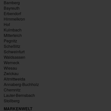
Bamberg
Bayreuth
Erbendorf
Himmelkron
Hof
Kulmbach
Mitterteich
Pegnitz
Scheßlitz
Schweinfurt
Waldsassen
Werneck
Wiesau
Zwickau
Altmittweida
Annaberg-Buchholz
Chemnitz
Lauter-Bernsbach
Stollberg
MARKENWELT