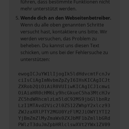
führen, dass bestimmte Funktionen nicht
mehr unterstützt werden.
Wende dich an den Webseitenbetreiber.
Wenn du alle oben genannten Schritte
versucht hast, kontaktiere uns bitte. Wir
werden versuchen, das Problem zu
beheben. Du kannst uns diesen Text
schicken, um uns bei der Fehlersuche zu
unterstützen:
ewogICJuYW1lIjogIk5ldHdvcmtFcnJv
ciIsCiAgImNvbmZpZyI6IHsKICAgICJt
ZXRob2QiOiAiR0VUIiwKICAgICJ1cmwi
OiAiaHR0cHM6Ly9hcGkueC5ha3MtcHJv
ZC5hdWRhcmlzLm5ldC92MS9jbGllbnRz
LzI1MTAvd2Vic2l0ZS12ZWhpY2xlcz93
ZWJzaXRlPTY2MGU0YzFlM2JiOWY1YTI2
YjBmZmZlMyZmaWx0ZXJbMF1bZmllbGRd
PWlzT3duJmZpbHRlclswXVt2YWx1ZV09