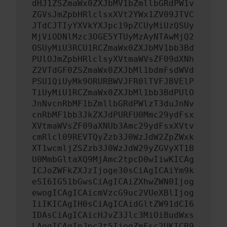
dHJ1ZSZmaWx0ZXJbMV1bZmllbGRdPW1v
ZGVsJmZpbHRlclsxXVt2YWx1ZV09JTVC
JTdCJTIyYXVkYXJpc19pZCUyMiUzQSUy
MjViODNlMzc3OGE5YTUyMzAyNTAwMjQ2
OSUyMiU3RCU1RCZmaWx0ZXJbMV1bb3Bd
PUlOJmZpbHRlclsyXVtmaWVsZF09dXNh
Z2VTdGF0ZSZmaWx0ZXJbMl1bdmFsdWVd
PSU1QiUyMk9ORURBWVJFR0lTVFJBVElP
TiUyMiU1RCZmaWx0ZXJbMl1bb3BdPUlO
JnNvcnRbMF1bZmllbGRdPWlzT3duJnNv
cnRbMF1bb3JkZXJdPURFU0Mmc29ydFsx
XVtmaWVsZF09aXNUb3Amc29ydFsxXVtv
cmRlcl09REVTQyZzb3J0WzJdW2ZpZWxk
XT1wcmljZSZzb3J0WzJdW29yZGVyXT1B
U0MmbGltaXQ9MjAmc2tpcD0wIiwKICAg
ICJoZWFkZXJzIjoge30sCiAgICAiYm9k
eSI6IG51bGwsCiAgICAiZXhwZWN0Ijog
ewogICAgICAicmVzcG9uc2VUeXBlIjog
IiIKICAgIH0sCiAgICAidGltZW91dCI6
IDAsCiAgICAicHJvZ3Jlc3MiOiBudWxs
LAogICAgInJpc2t5IjogZmFsc2UKICB9