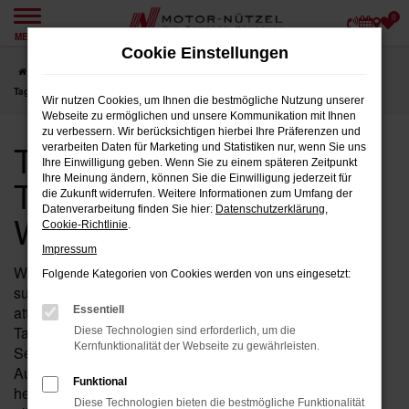
0
Zum
MENÜ
Hauptinhalt
Cookie Einstellungen
springen
Startseite
Weiden
Toyota
Toyota Yaris
Toyota Yaris
Tageszulassung für Weiden bei Motor-Nützel
Wir nutzen Cookies, um Ihnen die bestmögliche Nutzung unserer
Webseite zu ermöglichen und unsere Kommunikation mit Ihnen
zu verbessern. Wir berücksichtigen hierbei Ihre Präferenzen und
Toyota Yaris
verarbeiten Daten für Marketing und Statistiken nur, wenn Sie uns
Ihre Einwilligung geben. Wenn Sie zu einem späteren Zeitpunkt
Tageszulassung für
Ihre Meinung ändern, können Sie die Einwilligung jederzeit für
die Zukunft widerrufen. Weitere Informationen zum Umfang der
Datenverarbeitung finden Sie hier:
Datenschutzerklärung
,
Weiden bei Motor-Nützel
Cookie-Richtlinie
.
Impressum
Wenn Sie in der Nähe von Weiden nach einem Fahrzeug
Folgende Kategorien von Cookies werden von uns eingesetzt:
suchen, das die Vorteile eines Neuwagens mit einem
attraktiven Preis kombiniert, ist der Yaris von Toyota mit
Essentiell
Tageszulassung bei Motor-Nützel die ideale Wahl für Sie.
Diese Technologien sind erforderlich, um die
Kernfunktionalität der Webseite zu gewährleisten.
Seit über 90 Jahren sind wir Ihr zuverlässiges Toyota
Autohaus in der Nähe von Weiden und bieten Ihnen eine
Funktional
hervorragende Auswahl an Yaris Tageszulassungen, die
Diese Technologien bieten die bestmögliche Funktionalität