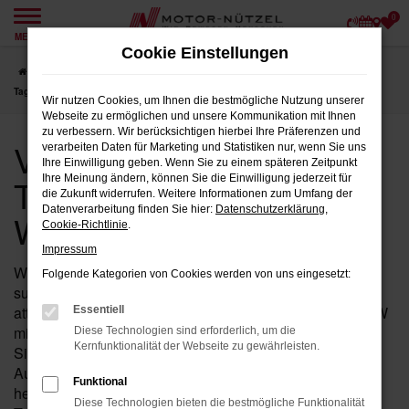
0
Zum
MENÜ
Hauptinhalt
Cookie Einstellungen
springen
Startseite
Weiden
VW
VW Passat Variant
VW Passat Variant
Tageszulassung für Weiden bei Motor-Nützel
Wir nutzen Cookies, um Ihnen die bestmögliche Nutzung unserer
Webseite zu ermöglichen und unsere Kommunikation mit Ihnen
zu verbessern. Wir berücksichtigen hierbei Ihre Präferenzen und
VW Passat Variant
verarbeiten Daten für Marketing und Statistiken nur, wenn Sie uns
Ihre Einwilligung geben. Wenn Sie zu einem späteren Zeitpunkt
Tageszulassung für
Ihre Meinung ändern, können Sie die Einwilligung jederzeit für
die Zukunft widerrufen. Weitere Informationen zum Umfang der
Datenverarbeitung finden Sie hier:
Datenschutzerklärung
,
Weiden bei Motor-Nützel
Cookie-Richtlinie
.
Impressum
Wenn Sie in der Nähe von Weiden nach einem Fahrzeug
Folgende Kategorien von Cookies werden von uns eingesetzt:
suchen, das die Vorteile eines Neuwagens mit einem
attraktiven Preis kombiniert, ist der Passat Variant von VW
Essentiell
mit Tageszulassung bei Motor-Nützel die ideale Wahl für
Diese Technologien sind erforderlich, um die
Kernfunktionalität der Webseite zu gewährleisten.
Sie. Seit über 90 Jahren sind wir Ihr zuverlässiges VW
Autohaus in der Nähe von Weiden und bieten Ihnen eine
Funktional
hervorragende Auswahl an Passat Variant
Diese Technologien bieten die bestmögliche Funktionalität