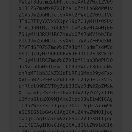
PWlzT3duJmZpbHRlclswXVt2YWx1ZV09
dHJ1ZSZmaWx0ZXJbMV1bZmllbGRdPW1v
ZGVsJmZpbHRlclsxXVt2YWx1ZV09JTVC
JTdCJTIyYXVkYXJpc19pZCUyMiUzQSUy
MjViODNlMzc3OGE5YTUyMzAyNTAwMjE0
ZSUyMiU3RCU1RCZmaWx0ZXJbMV1bb3Bd
PUlOJmZpbHRlclsyXVtmaWVsZF09dXNh
Z2VTdGF0ZSZmaWx0ZXJbMl1bdmFsdWVd
PSU1QiUyMk9ORURBWVJFR0lTVFJBVElP
TiUyMiU1RCZmaWx0ZXJbMl1bb3BdPUlO
JnNvcnRbMF1bZmllbGRdPWlzT3duJnNv
cnRbMF1bb3JkZXJdPURFU0Mmc29ydFsx
XVtmaWVsZF09aXNUb3Amc29ydFsxXVtv
cmRlcl09REVTQyZzb3J0WzJdW2ZpZWxk
XT1wcmljZSZzb3J0WzJdW29yZGVyXT1B
U0MmbGltaXQ9MjAmc2tpcD0wIiwKICAg
ICJoZWFkZXJzIjoge30sCiAgICAiYm9k
eSI6IG51bGwsCiAgICAiZXhwZWN0Ijog
ewogICAgICAicmVzcG9uc2VUeXBlIjog
IiIKICAgIH0sCiAgICAidGltZW91dCI6
IDAsCiAgICAicHJvZ3Jlc3MiOiBudWxs