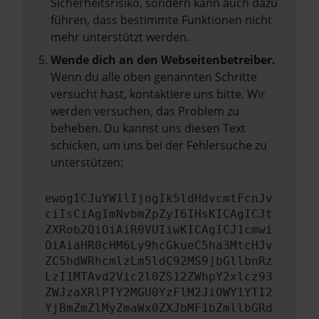
Sicherheitsrisiko, sondern kann auch dazu
führen, dass bestimmte Funktionen nicht
mehr unterstützt werden.
Wende dich an den Webseitenbetreiber.
Wenn du alle oben genannten Schritte
versucht hast, kontaktiere uns bitte. Wir
werden versuchen, das Problem zu
beheben. Du kannst uns diesen Text
schicken, um uns bei der Fehlersuche zu
unterstützen:
ewogICJuYW1lIjogIk5ldHdvcmtFcnJv
ciIsCiAgImNvbmZpZyI6IHsKICAgICJt
ZXRob2QiOiAiR0VUIiwKICAgICJ1cmwi
OiAiaHR0cHM6Ly9hcGkueC5ha3MtcHJv
ZC5hdWRhcmlzLm5ldC92MS9jbGllbnRz
LzI1MTAvd2Vic2l0ZS12ZWhpY2xlcz93
ZWJzaXRlPTY2MGU0YzFlM2JiOWY1YTI2
YjBmZmZlMyZmaWx0ZXJbMF1bZmllbGRd