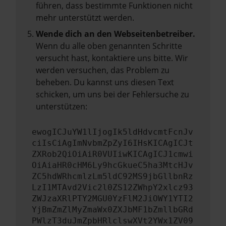
führen, dass bestimmte Funktionen nicht
mehr unterstützt werden.
Wende dich an den Webseitenbetreiber.
Wenn du alle oben genannten Schritte
versucht hast, kontaktiere uns bitte. Wir
werden versuchen, das Problem zu
beheben. Du kannst uns diesen Text
schicken, um uns bei der Fehlersuche zu
unterstützen:
ewogICJuYW1lIjogIk5ldHdvcmtFcnJv
ciIsCiAgImNvbmZpZyI6IHsKICAgICJt
ZXRob2QiOiAiR0VUIiwKICAgICJ1cmwi
OiAiaHR0cHM6Ly9hcGkueC5ha3MtcHJv
ZC5hdWRhcmlzLm5ldC92MS9jbGllbnRz
LzI1MTAvd2Vic2l0ZS12ZWhpY2xlcz93
ZWJzaXRlPTY2MGU0YzFlM2JiOWY1YTI2
YjBmZmZlMyZmaWx0ZXJbMF1bZmllbGRd
PWlzT3duJmZpbHRlclswXVt2YWx1ZV09