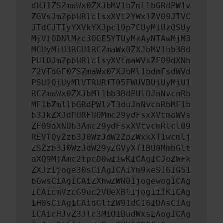
dHJ1ZSZmaWx0ZXJbMV1bZmllbGRdPW1v
ZGVsJmZpbHRlclsxXVt2YWx1ZV09JTVC
JTdCJTIyYXVkYXJpc19pZCUyMiUzQSUy
MjViODNlMzc3OGE5YTUyMzAyNTAwMjM3
MCUyMiU3RCU1RCZmaWx0ZXJbMV1bb3Bd
PUlOJmZpbHRlclsyXVtmaWVsZF09dXNh
Z2VTdGF0ZSZmaWx0ZXJbMl1bdmFsdWVd
PSU1QiUyMlVTRURfT05FWUVBUiUyMiU1
RCZmaWx0ZXJbMl1bb3BdPUlOJnNvcnRb
MF1bZmllbGRdPWlzT3duJnNvcnRbMF1b
b3JkZXJdPURFU0Mmc29ydFsxXVtmaWVs
ZF09aXNUb3Amc29ydFsxXVtvcmRlcl09
REVTQyZzb3J0WzJdW2ZpZWxkXT1wcmlj
ZSZzb3J0WzJdW29yZGVyXT1BU0MmbGlt
aXQ9MjAmc2tpcD0wIiwKICAgICJoZWFk
ZXJzIjoge30sCiAgICAiYm9keSI6IG51
bGwsCiAgICAiZXhwZWN0IjogewogICAg
ICAicmVzcG9uc2VUeXBlIjogIiIKICAg
IH0sCiAgICAidGltZW91dCI6IDAsCiAg
ICAicHJvZ3Jlc3MiOiBudWxsLAogICAg