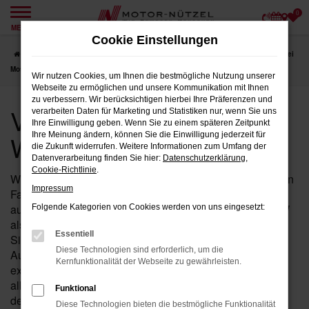
0
Zum
MENÜ
Hauptinhalt
Cookie Einstellungen
springen
Startseite
Weiden
VW
VW Tiguan
VW Jahreswagen für Weiden bei
Motor-Nützel
Wir nutzen Cookies, um Ihnen die bestmögliche Nutzung unserer
Webseite zu ermöglichen und unsere Kommunikation mit Ihnen
zu verbessern. Wir berücksichtigen hierbei Ihre Präferenzen und
VW Jahreswagen für
verarbeiten Daten für Marketing und Statistiken nur, wenn Sie uns
Ihre Einwilligung geben. Wenn Sie zu einem späteren Zeitpunkt
Weiden bei Motor-Nützel
Ihre Meinung ändern, können Sie die Einwilligung jederzeit für
die Zukunft widerrufen. Weitere Informationen zum Umfang der
Datenverarbeitung finden Sie hier:
Datenschutzerklärung
,
Cookie-Richtlinie
.
Wenn Sie in der Nähe von Weiden nach einem fast neuen
Impressum
Fahrzeug suchen, das Ihnen sowohl hohe Qualität als
auch einen attraktiven Preis bietet, ist der Tiguan von VW
Folgende Kategorien von Cookies werden von uns eingesetzt:
als Jahreswagen bei Motor-Nützel die perfekte Wahl für
Essentiell
Sie. Seit über 90 Jahren sind wir Ihr zuverlässiges VW
Diese Technologien sind erforderlich, um die
Autohaus in der Nähe von Weiden und bieten Ihnen eine
Kernfunktionalität der Webseite zu gewährleisten.
exklusive Auswahl an Tiguan Jahreswagen, die nahezu
alle Vorteile eines Neuwagens bieten – jedoch zu einem
Funktional
deutlich günstigeren Preis.
Diese Technologien bieten die bestmögliche Funktionalität