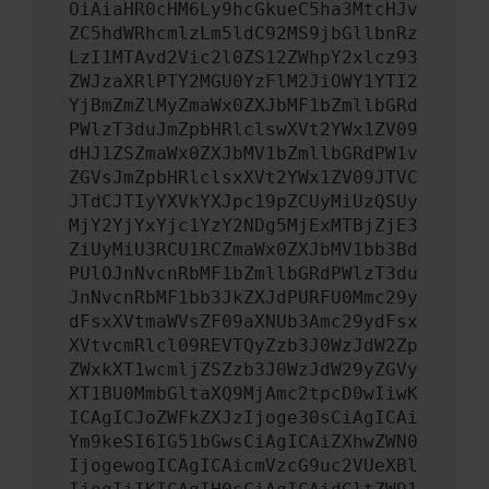
OiAiaHR0cHM6Ly9hcGkueC5ha3MtcHJv
ZC5hdWRhcmlzLm5ldC92MS9jbGllbnRz
LzI1MTAvd2Vic2l0ZS12ZWhpY2xlcz93
ZWJzaXRlPTY2MGU0YzFlM2JiOWY1YTI2
YjBmZmZlMyZmaWx0ZXJbMF1bZmllbGRd
PWlzT3duJmZpbHRlclswXVt2YWx1ZV09
dHJ1ZSZmaWx0ZXJbMV1bZmllbGRdPW1v
ZGVsJmZpbHRlclsxXVt2YWx1ZV09JTVC
JTdCJTIyYXVkYXJpc19pZCUyMiUzQSUy
MjY2YjYxYjc1YzY2NDg5MjExMTBjZjE3
ZiUyMiU3RCU1RCZmaWx0ZXJbMV1bb3Bd
PUlOJnNvcnRbMF1bZmllbGRdPWlzT3du
JnNvcnRbMF1bb3JkZXJdPURFU0Mmc29y
dFsxXVtmaWVsZF09aXNUb3Amc29ydFsx
XVtvcmRlcl09REVTQyZzb3J0WzJdW2Zp
ZWxkXT1wcmljZSZzb3J0WzJdW29yZGVy
XT1BU0MmbGltaXQ9MjAmc2tpcD0wIiwK
ICAgICJoZWFkZXJzIjoge30sCiAgICAi
Ym9keSI6IG51bGwsCiAgICAiZXhwZWN0
IjogewogICAgICAicmVzcG9uc2VUeXBl