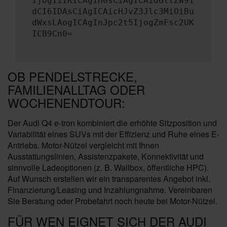
IjogIiIKICAgIH0sCiAgICAidGltZW91
dCI6IDAsCiAgICAicHJvZ3Jlc3MiOiBu
dWxsLAogICAgInJpc2t5IjogZmFsc2UK
ICB9Cn0=
OB PENDELSTRECKE,
FAMILIENALLTAG ODER
WOCHENENDTOUR:
Der Audi Q4 e-tron kombiniert die erhöhte Sitzposition und
Variabilität eines SUVs mit der Effizienz und Ruhe eines E-
Antriebs. Motor-Nützel vergleicht mit Ihnen
Ausstattungslinien, Assistenzpakete, Konnektivität und
sinnvolle Ladeoptionen (z. B. Wallbox, öffentliche HPC).
Auf Wunsch erstellen wir ein transparentes Angebot inkl.
Finanzierung/Leasing und Inzahlungnahme. Vereinbaren
Sie Beratung oder Probefahrt noch heute bei Motor-Nützel.
FÜR WEN EIGNET SICH DER AUDI