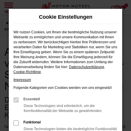
0
Zum
MENÜ
Hauptinhalt
Cookie Einstellungen
springen
Startseite
Hersteller
Audi
Audi Q4 e-tron: vollelektrisches Premium-
SUV bei Motor-Nützel in Nordbayern und Sachsen
Wir nutzen Cookies, um Ihnen die bestmögliche Nutzung unserer
Webseite zu ermöglichen und unsere Kommunikation mit Ihnen
zu verbessern. Wir berücksichtigen hierbei Ihre Präferenzen und
Audi Q4 e-tron:
verarbeiten Daten für Marketing und Statistiken nur, wenn Sie uns
Ihre Einwilligung geben. Wenn Sie zu einem späteren Zeitpunkt
vollelektrisches Premium-
Ihre Meinung ändern, können Sie die Einwilligung jederzeit für
die Zukunft widerrufen. Weitere Informationen zum Umfang der
Datenverarbeitung finden Sie hier:
Datenschutzerklärung
,
SUV bei Motor-Nützel in
Cookie-Richtlinie
.
Nordbayern und Sachsen
Impressum
Folgende Kategorien von Cookies werden von uns eingesetzt:
DER AUDI Q4 E-TRON STEHT FÜR
Essentiell
ELEKTRISCH FAHREN OHNE
Diese Technologien sind erforderlich, um die
Kernfunktionalität der Webseite zu gewährleisten.
KOMPROMISSE:
Funktional
ruhiges, kraftvolles Ansprechverhalten, moderne Assistenz
Diese Technologien bieten die bestmögliche Funktionalität