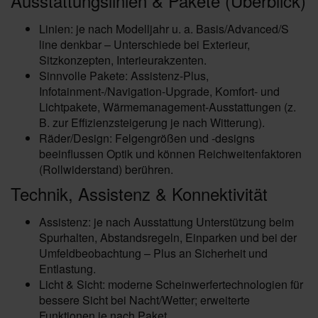
Ausstattungslinien & Pakete (Überblick)
Linien: je nach Modelljahr u. a. Basis/Advanced/S
line denkbar – Unterschiede bei Exterieur,
Sitzkonzepten, Interieurakzenten.
Sinnvolle Pakete: Assistenz-Plus,
Infotainment-/Navigation-Upgrade, Komfort- und
Lichtpakete, Wärmemanagement-Ausstattungen (z.
B. zur Effizienzsteigerung je nach Witterung).
Räder/Design: Felgengrößen und -designs
beeinflussen Optik und können Reichweitenfaktoren
(Rollwiderstand) berühren.
Technik, Assistenz & Konnektivität
Assistenz: je nach Ausstattung Unterstützung beim
Spurhalten, Abstandsregeln, Einparken und bei der
Umfeldbeobachtung – Plus an Sicherheit und
Entlastung.
Licht & Sicht: moderne Scheinwerfertechnologien für
bessere Sicht bei Nacht/Wetter; erweiterte
Funktionen je nach Paket.