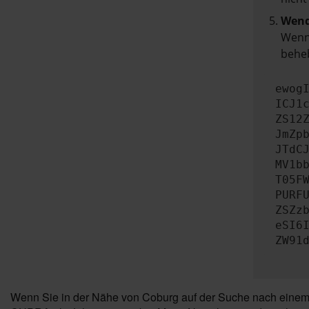
Wend
Wenn 
beheb
ewog
ICJ1
ZS12
JmZp
JTdC
MV1b
T05F
PURF
ZSZz
eSI6
ZW91
Wenn Sie in der Nähe von Coburg auf der Suche nach einem h