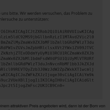
e uns bitte. Wir werden versuchen, das Problem zu
hlersuche zu unterstützen:
yI6IHsKICAgICJtZXRob2QiOiAiR0VUIiwKICAg
mlzLm5ldC92MS9jbGllbnRzLzI1MTAvd2Vic2l0
jBmZmZlMyZmaWx0ZXJbMF1bZmllbGRdPWlzT3du
GRdPW1vZGVsJmZpbHRlclsxXVt2YWx1ZV09JTVC
jZkNzhjZTExODdmYyUyMiU3RCU1RCZmaWx0ZXJb
SZmaWx0ZXJbMl1bdmFsdWVdPSU1QiUyMlVTRURf
F1bZmllbGRdPWlzT3duJnNvcnRbMF1bb3JkZXJd
mRlcl09REVTQyZzb3J0WzJdW2ZpZWxkXT1wcmlj
iwKICAgICJoZWFkZXJzIjoge30sCiAgICAiYm9k
G9uc2VUeXBlIjogIiIKICAgIH0sCiAgICAidGlt
nJpc2t5IjogZmFsc2UKICB9Cn0=
nem attraktiven Preis angeboten wird, dann ist der Born von