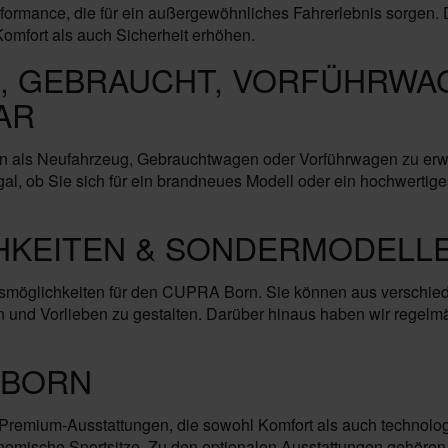
erformance, die für ein außergewöhnliches Fahrerlebnis sorgen
omfort als auch Sicherheit erhöhen.
, GEBRAUCHT, VORFÜHRWAG
AR
rn als Neufahrzeug, Gebrauchtwagen oder Vorführwagen zu er
Egal, ob Sie sich für ein brandneues Modell oder ein hochwerti
HKEITEN & SONDERMODELLE
smöglichkeiten für den CUPRA Born. Sie können aus verschied
und Vorlieben zu gestalten. Darüber hinaus haben wir regelm
 BORN
Premium-Ausstattungen, die sowohl Komfort als auch technolo
nomische Sportsitze. Zu den optionalen Ausstattungen gehören 