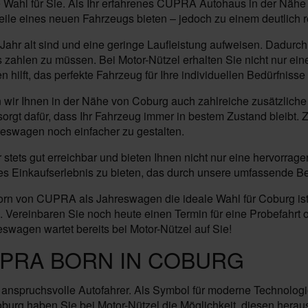
Wahl für Sie. Als Ihr erfahrenes CUPRA Autohaus in der Nähe v
ile eines neuen Fahrzeugs bieten – jedoch zu einem deutlich r
ahr alt sind und eine geringe Laufleistung aufweisen. Dadurch
 zahlen zu müssen. Bei Motor-Nützel erhalten Sie nicht nur ei
ilft, das perfekte Fahrzeug für Ihre individuellen Bedürfnisse 
ir Ihnen in der Nähe von Coburg auch zahlreiche zusätzlich
orgt dafür, dass Ihr Fahrzeug immer in bestem Zustand bleibt. 
eswagen noch einfacher zu gestalten.
r stets gut erreichbar und bieten Ihnen nicht nur eine hervor
siges Einkaufserlebnis zu bieten, das durch unsere umfassende B
rn von CUPRA als Jahreswagen die ideale Wahl für Coburg ist.
Vereinbaren Sie noch heute einen Termin für eine Probefahrt o
swagen wartet bereits bei Motor-Nützel auf Sie!
UPRA BORN IN COBURG
r anspruchsvolle Autofahrer. Als Symbol für moderne Technolog
urg haben Sie bei Motor-Nützel die Möglichkeit, diesen herau