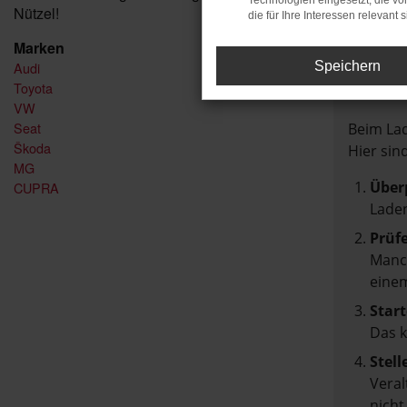
Technologien eingesetzt, die v
Nützel!
die für Ihre Interessen relevant s
Marken
Audi
Speichern
FEH
Toyota
VW
Seat
Beim Lad
Škoda
Hier sin
MG
Über
CUPRA
Laden
Prüf
Manch
einem
Start
Das 
Stell
Veral
nicht