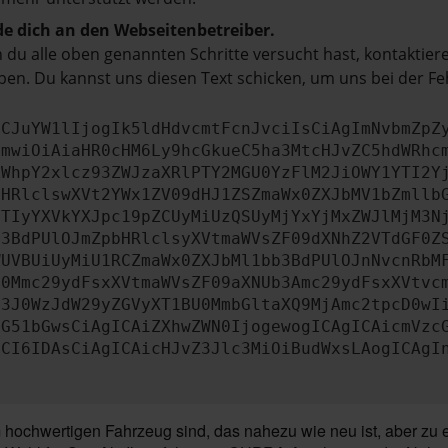
e dich an den Webseitenbetreiber.
du alle oben genannten Schritte versucht hast, kontaktier
en. Du kannst uns diesen Text schicken, um uns bei der Fe
ICJuYW1lIjogIk5ldHdvcmtFcnJvciIsCiAgImNvbmZpZ
cmwiOiAiaHR0cHM6Ly9hcGkueC5ha3MtcHJvZC5hdWRhc
ZWhpY2xlcz93ZWJzaXRlPTY2MGU0YzFlM2JiOWY1YTI2Y
bHRlclswXVt2YWx1ZV09dHJ1ZSZmaWx0ZXJbMV1bZmllb
JTIyYXVkYXJpc19pZCUyMiUzQSUyMjYxYjMxZWJlMjM3N
b3BdPUlOJmZpbHRlclsyXVtmaWVsZF09dXNhZ2VTdGF0Z
WUVBUiUyMiU1RCZmaWx0ZXJbMl1bb3BdPUlOJnNvcnRbM
U0Mmc29ydFsxXVtmaWVsZF09aXNUb3Amc29ydFsxXVtvc
b3J0WzJdW29yZGVyXT1BU0MmbGltaXQ9MjAmc2tpcD0wI
IG51bGwsCiAgICAiZXhwZWN0IjogewogICAgICAicmVzc
dCI6IDAsCiAgICAicHJvZ3Jlc3MiOiBudWxsLAogICAgI
ochwertigen Fahrzeug sind, das nahezu wie neu ist, aber zu ei