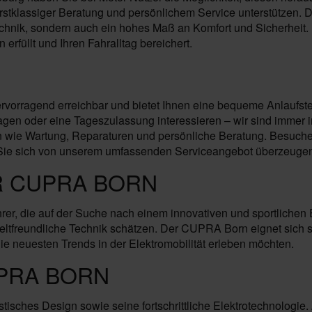
tklassiger Beratung und persönlichem Service unterstützen. Die
hnik, sondern auch ein hohes Maß an Komfort und Sicherheit. 
erfüllt und Ihren Fahralltag bereichert.
ervorragend erreichbar und bietet Ihnen eine bequeme Anlaufst
n oder eine Tageszulassung interessieren – wir sind immer in 
wie Wartung, Reparaturen und persönliche Beratung. Besuchen 
ie sich von unserem umfassenden Serviceangebot überzeugen un
R CUPRA BORN
, die auf der Suche nach einem innovativen und sportlichen Ele
reundliche Technik schätzen. Der CUPRA Born eignet sich sowo
 die neuesten Trends in der Elektromobilität erleben möchten.
PRA BORN
tisches Design sowie seine fortschrittliche Elektrotechnolog