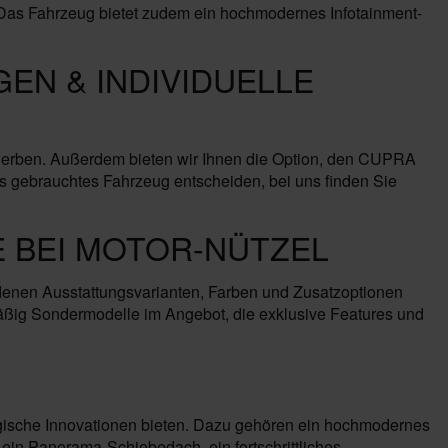
. Das Fahrzeug bietet zudem ein hochmodernes Infotainment-
EN & INDIVIDUELLE
werben. Außerdem bieten wir Ihnen die Option, den CUPRA
ges gebrauchtes Fahrzeug entscheiden, bei uns finden Sie
 BEI MOTOR-NÜTZEL
enen Ausstattungsvarianten, Farben und Zusatzoptionen
äßig Sondermodelle im Angebot, die exklusive Features und
gische Innovationen bieten. Dazu gehören ein hochmodernes
ein Panorama-Schiebedach, ein fortschrittliches