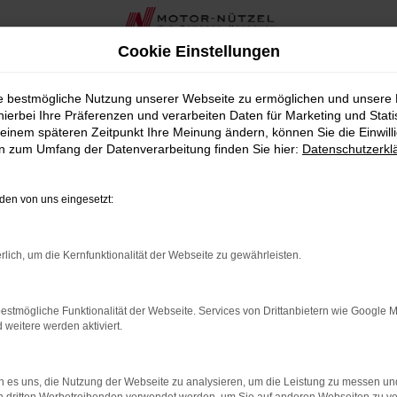
Cookie Einstellungen
 bei Motor-Nützel
ie bestmögliche Nutzung unserer Webseite zu ermöglichen und unsere
hierbei Ihre Präferenzen und verarbeiten Daten für Marketing und Stati
g bei Motor-Nützel
einem späteren Zeitpunkt Ihre Meinung ändern, können Sie die Einwillig
en zum Umfang der Datenverarbeitung finden Sie hier:
Datenschutzerkl
zeug suchen, das Ihnen sowohl hohe Qualität als auch einen at
t über 90 Jahren sind wir Ihr zuverlässiges CUPRA Autohaus in
en von uns eingesetzt:
s Neuwagens bieten – jedoch zu einem deutlich günstigeren Pr
 sehr geringe Laufleistung, sodass Sie modernste Technik und
rlich, um die Kernfunktionalität der Webseite zu gewährleisten.
uswahl an Born Jahreswagen, die sorgfältig geprüft und in herv
 für Ihre individuellen Bedürfnisse zu finden.
estmögliche Funktionalität der Webseite. Services von Drittanbietern wie Google 
reswagen bieten wir Ihnen in der Nähe von Coburg auch zahlre
eitere werden aktiviert.
zel sind Sie bestens betreut und können sich auf unseren erstk
von CUPRA als Jahreswagen die ideale Wahl für Coburg ist. La
 es uns, die Nutzung der Webseite zu analysieren, um die Leistung zu messen u
inen Termin für eine Probefahrt oder eine persönliche Beratun