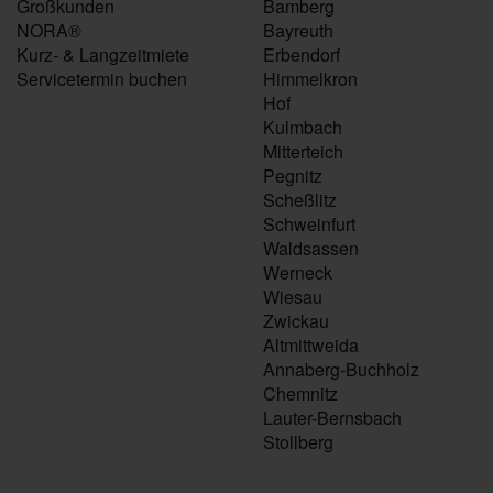
Großkunden
Bamberg
NORA®
Bayreuth
Kurz- & Langzeitmiete
Erbendorf
Servicetermin buchen
Himmelkron
Hof
Kulmbach
Mitterteich
Pegnitz
Scheßlitz
Schweinfurt
Waldsassen
Werneck
Wiesau
Zwickau
Altmittweida
Annaberg-Buchholz
Chemnitz
Lauter-Bernsbach
Stollberg