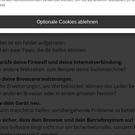
on dritten Werbetreibenden verwendet werden, um Sie auf anderen Webseiten zu ve
ind.
Optionale Cookies ablehnen
LER: NETWORK ERROR
en ist ein Fehler aufgetreten.
d ein paar Tipps, die dir helfen können:
prüfe deine Firewall und deine Internetverbindung.
 andere Webseiten, zum Beispiel deine Suchmaschine?
e deine Browsererweiterungen.
e Erweiterungen, wie Werbeblocker, können das Laden besti
 anderen Browser oder in einem privaten Fenster?
e dein Gerät neu.
kann manchmal helfen, vorübergehende Probleme zu beheb
e sicher, dass dein Browser und dein Betriebssystem au
tete Software birgt nicht nur ein Sicherheitsrisiko, sonde
 mehr unterstützt werden.