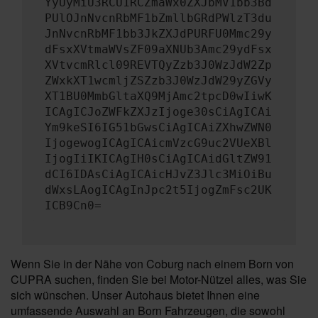
YyUyMiU3RCU1RCZmaWx0ZXJbMV1bb3Bd
PUlOJnNvcnRbMF1bZmllbGRdPWlzT3du
JnNvcnRbMF1bb3JkZXJdPURFU0Mmc29y
dFsxXVtmaWVsZF09aXNUb3Amc29ydFsx
XVtvcmRlcl09REVTQyZzb3J0WzJdW2Zp
ZWxkXT1wcmljZSZzb3J0WzJdW29yZGVy
XT1BU0MmbGltaXQ9MjAmc2tpcD0wIiwK
ICAgICJoZWFkZXJzIjoge30sCiAgICAi
Ym9keSI6IG51bGwsCiAgICAiZXhwZWN0
IjogewogICAgICAicmVzcG9uc2VUeXBl
IjogIiIKICAgIH0sCiAgICAidGltZW91
dCI6IDAsCiAgICAicHJvZ3Jlc3MiOiBu
dWxsLAogICAgInJpc2t5IjogZmFsc2UK
ICB9Cn0=
Wenn Sie in der Nähe von Coburg nach einem Born von
CUPRA suchen, finden Sie bei Motor-Nützel alles, was Sie
sich wünschen. Unser Autohaus bietet Ihnen eine
umfassende Auswahl an Born Fahrzeugen, die sowohl