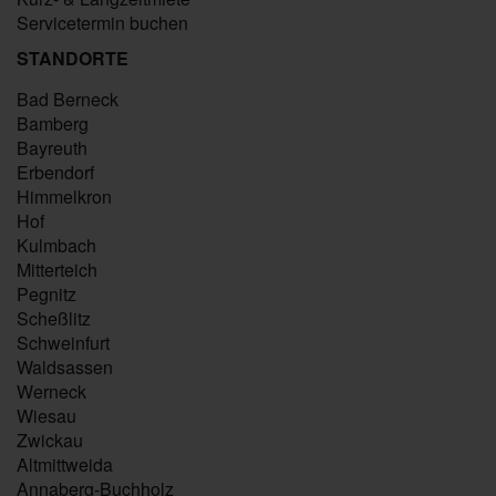
Servicetermin buchen
STANDORTE
Bad Berneck
Bamberg
Bayreuth
Erbendorf
Himmelkron
Hof
Kulmbach
Mitterteich
Pegnitz
Scheßlitz
Schweinfurt
Waldsassen
Werneck
Wiesau
Zwickau
Altmittweida
Annaberg-Buchholz