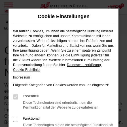
0
Zum
MENÜ
Hauptinhalt
Cookie Einstellungen
springen
Startseite
Coburg
CUPRA
CUPRA Born Fahrzeuge für Coburg bei
Motor-Nützel
Wir nutzen Cookies, um Ihnen die bestmögliche Nutzung unserer
Webseite zu ermöglichen und unsere Kommunikation mit Ihnen
zu verbessern. Wir berücksichtigen hierbei Ihre Präferenzen und
CUPRA Born Fahrzeuge
verarbeiten Daten für Marketing und Statistiken nur, wenn Sie uns
Ihre Einwilligung geben. Wenn Sie zu einem späteren Zeitpunkt
für Coburg bei Motor-
Ihre Meinung ändern, können Sie die Einwilligung jederzeit für
die Zukunft widerrufen. Weitere Informationen zum Umfang der
Datenverarbeitung finden Sie hier:
Datenschutzerklärung
,
Nützel
Cookie-Richtlinie
.
Impressum
Wenn Sie in der Nähe von Coburg auf der Suche nach
Folgende Kategorien von Cookies werden von uns eingesetzt:
einem Fahrzeug sind, das Leistung, Stil und Komfort
perfekt vereint, dann ist der Born von CUPRA bei Motor-
Essentiell
Nützel die ideale Wahl für Sie. Seit über 90 Jahren sind wir
Diese Technologien sind erforderlich, um die
Kernfunktionalität der Webseite zu gewährleisten.
Ihr vertrauenswürdiges CUPRA Autohaus in der Nähe von
Coburg und bieten Ihnen eine umfassende Auswahl an
Funktional
Born Fahrzeugen, die all Ihre Erwartungen erfüllen werden.
Diese Technologien bieten die bestmögliche Funktionalität