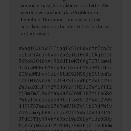
versucht hast, kontaktiere uns bitte. Wir
werden versuchen, das Problem zu
beheben. Du kannst uns diesen Text
schicken, um uns bei der Fehlersuche zu
unterstützen:
ewogICJuYW1lIjogIk5ldHdvcmtFcnJv
ciIsCiAgImNvbmZpZyI6IHsKICAgICJt
ZXRob2QiOiAiR0VUIiwKICAgICJ1cmwi
OiAiaHR0cHM6Ly9hcGkueC5ha3MtcHJv
ZC5hdWRhcmlzLm5ldC92MS9jbGllbnRz
LzI1MTAvd2Vic2l0ZS12ZWhpY2xlcz93
ZWJzaXRlPTY2MGU0YzFlM2JiOWY1YTI2
YjBmZmZlMyZmaWx0ZXJbMF1bZmllbGRd
PWlzT3duJmZpbHRlclswXVt2YWx1ZV09
dHJ1ZSZmaWx0ZXJbMV1bZmllbGRdPW1v
ZGVsJmZpbHRlclsxXVt2YWx1ZV09JTVC
JTdCJTIyYXVkYXJpc19pZCUyMiUzQSUy
MjYxYjMxZWJlMjM3NjZkNzhjZTExODdm