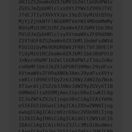
dHJ1ZSZmaWx0ZXJbMV1bZmllbGRdPW1v
ZGVsJmZpbHRlclsxXVt2YWx1ZV09JTVC
JTdCJTIyYXVkYXJpc19pZCUyMiUzQSUy
MjVjZjhkNTFlNGQ0MTVmYWI4MDdmMmMy
NSUyMiU3RCU1RCZmaWx0ZXJbMV1bb3Bd
PUlOJmZpbHRlclsyXVtmaWVsZF09dXNh
Z2VTdGF0ZSZmaWx0ZXJbMl1bdmFsdWVd
PSU1QiUyMk9ORURBWVJFR0lTVFJBVElP
TiUyMiU1RCZmaWx0ZXJbMl1bb3BdPUlO
JnNvcnRbMF1bZmllbGRdPWlzT3duJnNv
cnRbMF1bb3JkZXJdPURFU0Mmc29ydFsx
XVtmaWVsZF09aXNUb3Amc29ydFsxXVtv
cmRlcl09REVTQyZzb3J0WzJdW2ZpZWxk
XT1wcmljZSZzb3J0WzJdW29yZGVyXT1B
U0MmbGltaXQ9MjAmc2tpcD0wIiwKICAg
ICJoZWFkZXJzIjoge30sCiAgICAiYm9k
eSI6IG51bGwsCiAgICAiZXhwZWN0Ijog
ewogICAgICAicmVzcG9uc2VUeXBlIjog
IiIKICAgIH0sCiAgICAidGltZW91dCI6
IDAsCiAgICAicHJvZ3Jlc3MiOiBudWxs
LAogICAgInJpc2t5IjogZmFsc2UKICB9