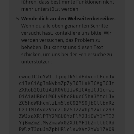
führen, dass bestimmte Funktionen nicht
mehr unterstützt werden.
Wende dich an den Webseitenbetreiber.
Wenn du alle oben genannten Schritte
versucht hast, kontaktiere uns bitte. Wir
werden versuchen, das Problem zu
beheben. Du kannst uns diesen Text
schicken, um uns bei der Fehlersuche zu
unterstützen:
ewogICJuYW1lIjogIk5ldHdvcmtFcnJv
ciIsCiAgImNvbmZpZyI6IHsKICAgICJt
ZXRob2QiOiAiR0VUIiwKICAgICJ1cmwi
OiAiaHR0cHM6Ly9hcGkueC5ha3MtcHJv
ZC5hdWRhcmlzLm5ldC92MS9jbGllbnRz
LzI1MTAvd2Vic2l0ZS12ZWhpY2xlcz93
ZWJzaXRlPTY2MGU0YzFlM2JiOWY1YTI2
YjBmZmZlMyZmaWx0ZXJbMF1bZmllbGRd
PWlzT3duJmZpbHRlclswXVt2YWx1ZV09