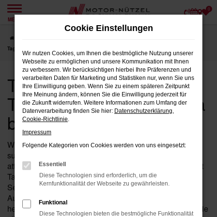
0
Zum
MENÜ
Hauptinhalt
Cookie Einstellungen
springen
Startseite
Fulda
Toyota
Toyota Proace
Toyota Proace
Tageszulassung für Fulda bei Motor-Nützel
Wir nutzen Cookies, um Ihnen die bestmögliche Nutzung unserer
Webseite zu ermöglichen und unsere Kommunikation mit Ihnen
zu verbessern. Wir berücksichtigen hierbei Ihre Präferenzen und
Toyota Proace
verarbeiten Daten für Marketing und Statistiken nur, wenn Sie uns
Ihre Einwilligung geben. Wenn Sie zu einem späteren Zeitpunkt
Tageszulassung für Fulda
Ihre Meinung ändern, können Sie die Einwilligung jederzeit für
die Zukunft widerrufen. Weitere Informationen zum Umfang der
Datenverarbeitung finden Sie hier:
Datenschutzerklärung
,
bei Motor-Nützel
Cookie-Richtlinie
.
Impressum
Wenn Sie in der Nähe von Fulda nach einem Fahrzeug
Folgende Kategorien von Cookies werden von uns eingesetzt:
suchen, das die Vorteile eines Neuwagens mit einem
attraktiven Preis kombiniert, ist der Proace von Toyota mit
Essentiell
Tageszulassung bei Motor-Nützel die ideale Wahl für Sie.
Diese Technologien sind erforderlich, um die
Kernfunktionalität der Webseite zu gewährleisten.
Seit über 90 Jahren sind wir Ihr zuverlässiges Toyota
Autohaus in der Nähe von Fulda und bieten Ihnen eine
Funktional
hervorragende Auswahl an Proace Tageszulassungen, die
Diese Technologien bieten die bestmögliche Funktionalität