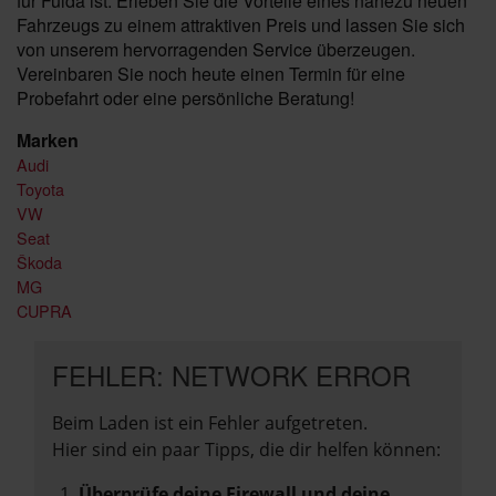
für Fulda ist. Erleben Sie die Vorteile eines nahezu neuen
Fahrzeugs zu einem attraktiven Preis und lassen Sie sich
von unserem hervorragenden Service überzeugen.
Vereinbaren Sie noch heute einen Termin für eine
Probefahrt oder eine persönliche Beratung!
Marken
Audi
Toyota
VW
Seat
Škoda
MG
CUPRA
FEHLER: NETWORK ERROR
Beim Laden ist ein Fehler aufgetreten.
Hier sind ein paar Tipps, die dir helfen können:
Überprüfe deine Firewall und deine