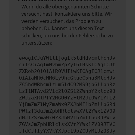
Wenn du alle oben genannten Schritte
versucht hast, kontaktiere uns bitte. Wir
werden versuchen, das Problem zu
beheben. Du kannst uns diesen Text
schicken, um uns bei der Fehlersuche zu
unterstützen:
ewogICJuYW1lIjogIk5ldHdvcmtFcnJv
ciIsCiAgImNvbmZpZyI6IHsKICAgICJt
ZXRob2QiOiAiR0VUIiwKICAgICJ1cmwi
OiAiaHR0cHM6Ly9hcGkueC5ha3MtcHJv
ZC5hdWRhcmlzLm5ldC92MS9jbGllbnRz
LzI1MTAvd2Vic2l0ZS12ZWhpY2xlcz93
ZWJzaXRlPTY2MGU0YzFlM2JiOWY1YTI2
YjBmZmZlMyZmaWx0ZXJbMF1bZmllbGRd
PWlzT3duJmZpbHRlclswXVt2YWx1ZV09
dHJ1ZSZmaWx0ZXJbMV1bZmllbGRdPW1v
ZGVsJmZpbHRlclsxXVt2YWx1ZV09JTVC
JTdCJTIyYXVkYXJpc19pZCUyMiUzQSUy