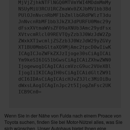
MjVjZjhkNTFlNGQ0MTVmYWI4MDdmMmMy
NSUyMiU3RCU1RCZmaWx0ZXJbMV1bb3Bd
PUlOJnNvcnRbMF1bZmllbGRdPWlzT3du
JnNvcnRbMF1bb3JkZXJdPURFU0Mmc29y
dFsxXVtmaWVsZF09aXNUb3Amc29ydFsx
XVtvcmRlcl09REVTQyZzb3J0WzJdW2Zp
ZWxkXT1wcmljZSZzb3J0WzJdW29yZGVy
XT1BU0MmbGltaXQ9MjAmc2tpcD0wIiwK
ICAgICJoZWFkZXJzIjoge30sCiAgICAi
Ym9keSI6IG51bGwsCiAgICAiZXhwZWN0
IjogewogICAgICAicmVzcG9uc2VUeXBl
IjogIiIKICAgIH0sCiAgICAidGltZW91
dCI6IDAsCiAgICAicHJvZ3Jlc3MiOiBu
dWxsLAogICAgInJpc2t5IjogZmFsc2UK
ICB9Cn0=
Wenn Sie in der Nähe von Fulda nach einem Proace von
Toyota suchen, finden Sie bei Motor-Nützel alles, was Sie
sich wünschen. Unser Autohaus bietet Ihnen eine