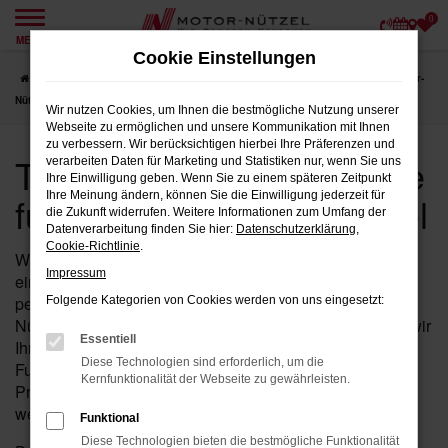
0
Zum
MENÜ
Hauptinhalt
Cookie Einstellungen
springen
Startseite
Fulda
Toyota
Toyota Proace Fahrzeuge für Fulda bei Motor-
Nützel
Wir nutzen Cookies, um Ihnen die bestmögliche Nutzung unserer
Webseite zu ermöglichen und unsere Kommunikation mit Ihnen
zu verbessern. Wir berücksichtigen hierbei Ihre Präferenzen und
Toyota Proace Fahrzeuge
verarbeiten Daten für Marketing und Statistiken nur, wenn Sie uns
Ihre Einwilligung geben. Wenn Sie zu einem späteren Zeitpunkt
für Fulda bei Motor-Nützel
Ihre Meinung ändern, können Sie die Einwilligung jederzeit für
die Zukunft widerrufen. Weitere Informationen zum Umfang der
Datenverarbeitung finden Sie hier:
Datenschutzerklärung
,
Cookie-Richtlinie
.
Wenn Sie in der Nähe von Fulda auf der Suche nach
Impressum
einem Fahrzeug sind, das Leistung, Stil und Komfort
perfekt vereint, dann ist der Proace von Toyota bei Motor-
Folgende Kategorien von Cookies werden von uns eingesetzt:
Nützel die ideale Wahl für Sie. Seit über 90 Jahren sind wir
Essentiell
Ihr vertrauenswürdiges Toyota Autohaus in der Nähe von
Diese Technologien sind erforderlich, um die
Fulda und bieten Ihnen eine umfassende Auswahl an
Kernfunktionalität der Webseite zu gewährleisten.
Proace Fahrzeugen, die all Ihre Erwartungen erfüllen
werden.
Funktional
Diese Technologien bieten die bestmögliche Funktionalität