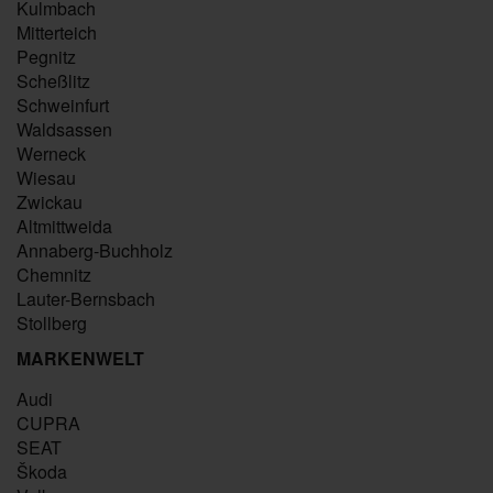
Kulmbach
Mitterteich
Pegnitz
Scheßlitz
Schweinfurt
Waldsassen
Werneck
Wiesau
Zwickau
Altmittweida
Annaberg-Buchholz
Chemnitz
Lauter-Bernsbach
Stollberg
MARKENWELT
Audi
CUPRA
SEAT
Škoda