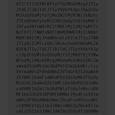
OTZlYTJiOTNlNTYyYTQ2MGQ5Mzg2JTIy
JTdEJTJDJTdCJTIyYXVkYXJpc19pZCUy
MiUzQSUyMjYxYjMxZWJlMjM3NjZkNzhj
ZTExODdmYyUyMiU3RCUyQyU3QiUyMmF1
ZGFyaXNfaWQlMjIlM0ElMjI2MjYwMTZi
NzFhYTJlNWYxN2FlNmM3NWUlMjIlN0Ql
MkMlN0IlMjJhdWRhcmlzX2lkJTIyJTNB
JTIyNjZlMTcxODc5MzkwYmQ4YWVmMGJk
N2E0JTIyJTdEJTJDJTdCJTIyYXVkYXJp
c19pZCUyMiUzQSUyMjY5ZjM0OTVjY2Mw
NTkxMjI4NzA5Mzg2MSUyMiU3RCU1RCZm
aWx0ZXJbMV1bb3BdPUlOJmZpbHRlclsy
XVtmaWVsZF09dXNhZ2VTdGF0ZSZmaWx0
ZXJbMl1bdmFsdWVdPSU1QiUyMk5FVyUy
MiU1RCZmaWx0ZXJbMl1bb3BdPUlOJnNv
cnRbMF1bZmllbGRdPWlzT3duJnNvcnRb
MF1bb3JkZXJdPURFU0Mmc29ydFsxXVtm
aWVsZF09aXNUb3Amc29ydFsxXVtvcmRl
cl09REVTQyZzb3J0WzJdW2ZpZWxkXT1w
cmljZSZzb3J0WzJdW29yZGVyXT1BU0Mm