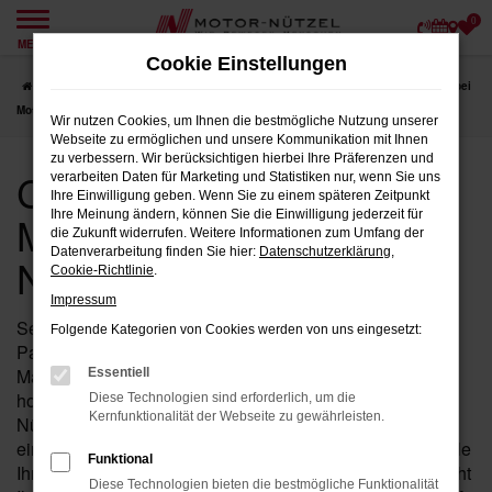
0
Zum
MENÜ
Hauptinhalt
Cookie Einstellungen
springen
Startseite
Marktredwitz
CUPRA
CUPRA Neuwagen für Marktredwitz bei
Motor-Nützel
Wir nutzen Cookies, um Ihnen die bestmögliche Nutzung unserer
Webseite zu ermöglichen und unsere Kommunikation mit Ihnen
zu verbessern. Wir berücksichtigen hierbei Ihre Präferenzen und
CUPRA Neuwagen für
verarbeiten Daten für Marketing und Statistiken nur, wenn Sie uns
Ihre Einwilligung geben. Wenn Sie zu einem späteren Zeitpunkt
Marktredwitz bei Motor-
Ihre Meinung ändern, können Sie die Einwilligung jederzeit für
die Zukunft widerrufen. Weitere Informationen zum Umfang der
Datenverarbeitung finden Sie hier:
Datenschutzerklärung
,
Nützel
Cookie-Richtlinie
.
Impressum
Seit über 90 Jahren ist Motor-Nützel Ihr zuverlässiger
Folgende Kategorien von Cookies werden von uns eingesetzt:
Partner für CUPRA Neuwagen in der Nähe von
Marktredwitz. Wenn Sie auf der Suche nach einem
Essentiell
hochwertigen CUPRA Neuwagen sind, dann ist Motor-
Diese Technologien sind erforderlich, um die
Kernfunktionalität der Webseite zu gewährleisten.
Nützel die perfekte Wahl für Sie. Unser Autohaus bietet
eine umfassende Auswahl an CUPRA Neuwagen, die alle
Funktional
Ihre Anforderungen erfüllen. Unser engagiertes Team steht
Diese Technologien bieten die bestmögliche Funktionalität