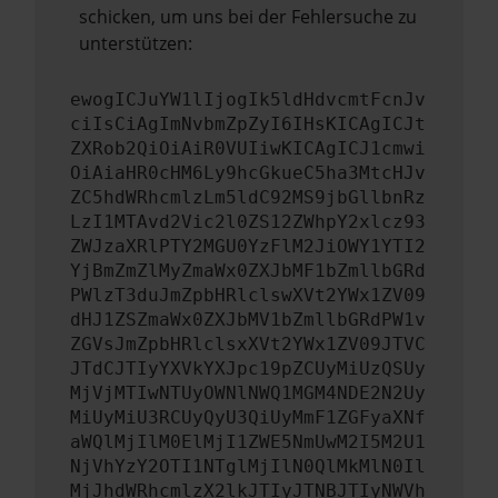
schicken, um uns bei der Fehlersuche zu
unterstützen:
ewogICJuYW1lIjogIk5ldHdvcmtFcnJv
ciIsCiAgImNvbmZpZyI6IHsKICAgICJt
ZXRob2QiOiAiR0VUIiwKICAgICJ1cmwi
OiAiaHR0cHM6Ly9hcGkueC5ha3MtcHJv
ZC5hdWRhcmlzLm5ldC92MS9jbGllbnRz
LzI1MTAvd2Vic2l0ZS12ZWhpY2xlcz93
ZWJzaXRlPTY2MGU0YzFlM2JiOWY1YTI2
YjBmZmZlMyZmaWx0ZXJbMF1bZmllbGRd
PWlzT3duJmZpbHRlclswXVt2YWx1ZV09
dHJ1ZSZmaWx0ZXJbMV1bZmllbGRdPW1v
ZGVsJmZpbHRlclsxXVt2YWx1ZV09JTVC
JTdCJTIyYXVkYXJpc19pZCUyMiUzQSUy
MjVjMTIwNTUyOWNlNWQ1MGM4NDE2N2Uy
MiUyMiU3RCUyQyU3QiUyMmF1ZGFyaXNf
aWQlMjIlM0ElMjI1ZWE5NmUwM2I5M2U1
NjVhYzY2OTI1NTglMjIlN0QlMkMlN0Il
MjJhdWRhcmlzX2lkJTIyJTNBJTIyNWVh