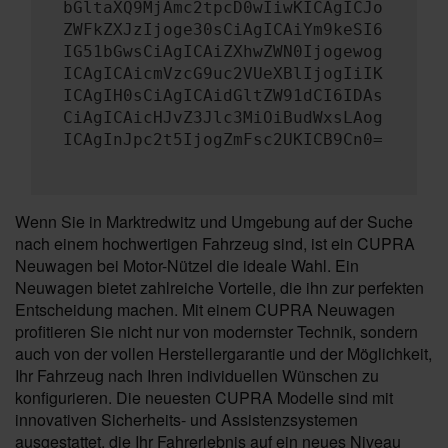
bGltaXQ9MjAmc2tpcD0wIiwKICAgICJo
ZWFkZXJzIjoge30sCiAgICAiYm9keSI6
IG51bGwsCiAgICAiZXhwZWN0Ijogewog
ICAgICAicmVzcG9uc2VUeXBlIjogIiIK
ICAgIH0sCiAgICAidGltZW91dCI6IDAs
CiAgICAicHJvZ3Jlc3MiOiBudWxsLAog
ICAgInJpc2t5IjogZmFsc2UKICB9Cn0=
Wenn Sie in Marktredwitz und Umgebung auf der Suche
nach einem hochwertigen Fahrzeug sind, ist ein CUPRA
Neuwagen bei Motor-Nützel die ideale Wahl. Ein
Neuwagen bietet zahlreiche Vorteile, die ihn zur perfekten
Entscheidung machen. Mit einem CUPRA Neuwagen
profitieren Sie nicht nur von modernster Technik, sondern
auch von der vollen Herstellergarantie und der Möglichkeit,
Ihr Fahrzeug nach Ihren individuellen Wünschen zu
konfigurieren. Die neuesten CUPRA Modelle sind mit
innovativen Sicherheits- und Assistenzsystemen
ausgestattet, die Ihr Fahrerlebnis auf ein neues Niveau