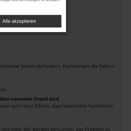
rfolgen und um Anzeigen zu schalten,
Alle akzeptieren
mmter Seiten verhindern. Funktioniert die Seite in
en.
f dem neuesten Stand sind.
rn kann auch dazu führen, dass bestimmte Funktionen
e uns bitte. Wir werden versuchen, das Problem zu