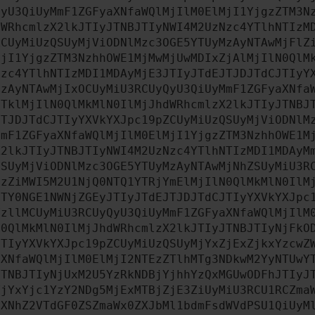
QyU3QiUyMmF1ZGFyaXNfaWQlMjIlM0ElMjI1YjgzZTM3N
dWRhcmlzX2lkJTIyJTNBJTIyNWI4M2UzNzc4YTlhNTIzM
ZCUyMiUzQSUyMjViODNlMzc3OGE5YTUyMzAyNTAwMjFlZ
MjI1YjgzZTM3NzhhOWE1MjMwMjUwMDIxZjAlMjIlN0QlM
Nzc4YTlhNTIzMDI1MDAyMjE3JTIyJTdEJTJDJTdCJTIyY
MzAyNTAwMjIxOCUyMiU3RCUyQyU3QiUyMmF1ZGFyaXNfa
MTklMjIlN0QlMkMlN0IlMjJhdWRhcmlzX2lkJTIyJTNBJ
JTJDJTdCJTIyYXVkYXJpc19pZCUyMiUzQSUyMjViODNlM
MmF1ZGFyaXNfaWQlMjIlM0ElMjI1YjgzZTM3NzhhOWE1M
X2lkJTIyJTNBJTIyNWI4M2UzNzc4YTlhNTIzMDI1MDAyM
QSUyMjViODNlMzc3OGE5YTUyMzAyNTAwMjNhZSUyMiU3R
MzZiMWI5M2U1NjQ0NTQ1YTRjYmElMjIlN0QlMkMlN0IlM
NTY0NGE1NWNjZGEyJTIyJTdEJTJDJTdCJTIyYXVkYXJpc
YzllMCUyMiU3RCUyQyU3QiUyMmF1ZGFyaXNfaWQlMjIlM
N0QlMkMlN0IlMjJhdWRhcmlzX2lkJTIyJTNBJTIyNjFkO
JTIyYXVkYXJpc19pZCUyMiUzQSUyMjYxZjExZjkxYzcwZ
aXNfaWQlMjIlM0ElMjI2NTEzZTlhMTg3NDkwM2YyNTUwY
JTNBJTIyNjUxM2U5YzRkNDBjYjhhYzQxMGUwODFhJTIyJ
YjYxYjc1YzY2NDg5MjExMTBjZjE3ZiUyMiU3RCU1RCZma
dXNhZ2VTdGF0ZSZmaWx0ZXJbMl1bdmFsdWVdPSU1QiUyM