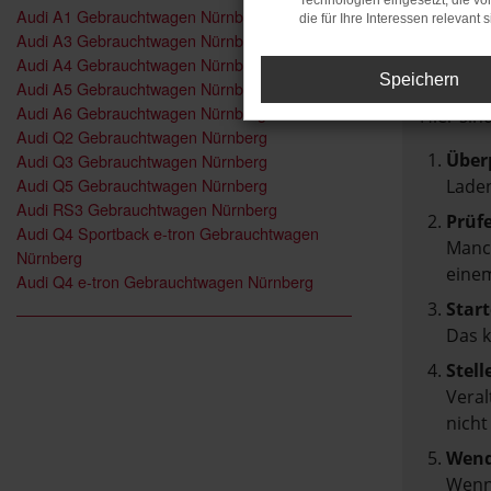
Technologien eingesetzt, die v
Audi A1 Gebrauchtwagen Nürnberg
die für Ihre Interessen relevant s
FEH
Audi A3 Gebrauchtwagen Nürnberg
Audi A4 Gebrauchtwagen Nürnberg
Speichern
Audi A5 Gebrauchtwagen Nürnberg
Beim Lad
Audi A6 Gebrauchtwagen Nürnberg
Hier sin
Audi Q2 Gebrauchtwagen Nürnberg
Über
Audi Q3 Gebrauchtwagen Nürnberg
Audi Q5 Gebrauchtwagen Nürnberg
Laden
Audi RS3 Gebrauchtwagen Nürnberg
Prüf
Audi Q4 Sportback e-tron Gebrauchtwagen
Manch
Nürnberg
einem
Audi Q4 e-tron Gebrauchtwagen Nürnberg
Start
Das 
Stell
Veral
nicht
Wend
Wenn 