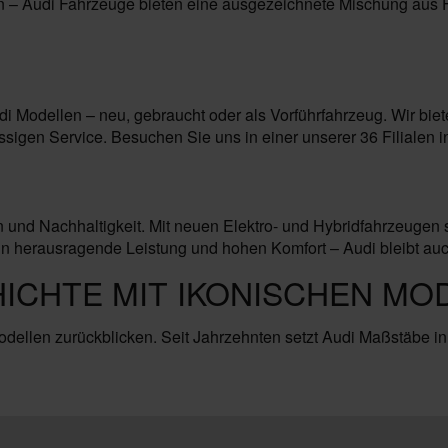
n – Audi Fahrzeuge bieten eine ausgezeichnete Mischung aus Fu
 Modellen – neu, gebraucht oder als Vorführfahrzeug. Wir biet
igen Service. Besuchen Sie uns in einer unserer 36 Filialen 
n und Nachhaltigkeit. Mit neuen Elektro- und Hybridfahrzeugen 
erausragende Leistung und hohen Komfort – Audi bleibt auch in
HICHTE MIT IKONISCHEN MO
odellen zurückblicken. Seit Jahrzehnten setzt Audi Maßstäbe in