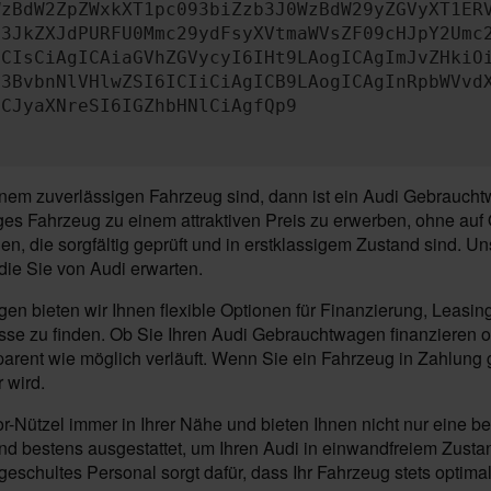
WzBdW2ZpZWxkXT1pc093biZzb3J0WzBdW29yZGVyXT1ER
b3JkZXJdPURFU0Mmc29ydFsyXVtmaWVsZF09cHJpY2Umc
MCIsCiAgICAiaGVhZGVycyI6IHt9LAogICAgImJvZHkiO
c3BvbnNlVHlwZSI6ICIiCiAgICB9LAogICAgInRpbWVvd
ICJyaXNreSI6IGZhbHNlCiAgfQp9
 zuverlässigen Fahrzeug sind, dann ist ein Audi Gebrauchtwag
es Fahrzeug zu einem attraktiven Preis zu erwerben, ohne auf Q
en, die sorgfältig geprüft und in erstklassigem Zustand sind.
die Sie von Audi erwarten.
n bieten wir Ihnen flexible Optionen für Finanzierung, Leasi
nisse zu finden. Ob Sie Ihren Audi Gebrauchtwagen finanzieren o
parent wie möglich verläuft. Wenn Sie ein Fahrzeug in Zahlung
 wird.
tor-Nützel immer in Ihrer Nähe und bieten Ihnen nicht nur ein
nd bestens ausgestattet, um Ihren Audi in einwandfreiem Zusta
eschultes Personal sorgt dafür, dass Ihr Fahrzeug stets optimal