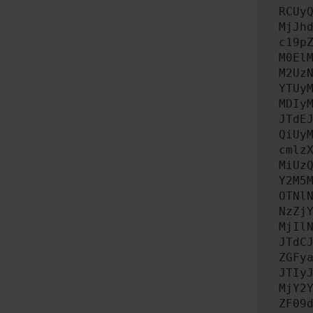
RCUy
MjJh
c19p
M0El
M2Uz
YTUy
MDIy
JTdE
QiUy
cmlz
MiUz
Y2M5
OTNl
NzZj
MjIl
JTdC
ZGFy
JTIy
MjY2
ZF09