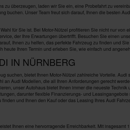
 zu überzeugen, laden wir Sie ein, eine Probefahrt zu vereinb
atung buchen. Unser Team freut sich darauf, Ihnen die besten A
l für Sie ist. Bei Motor-Nützel profitieren Sie nicht nur von 
ce, der Ihre Erwartungen übertrifft. Besuchen Sie einen unse
rauf, Ihnen zu helfen, das perfekte Fahrzeug zu finden und Sie 
 heute Ihren Termin und erleben Sie, wie einfach und angeneh
DI IN NÜRNBERG
suchen, bietet Ihnen Motor-Nützel zahlreiche Vorteile. Audi s
l an Audi Modellen, die all Ihren Anforderungen gerecht werd
ren, unser Autohaus bietet Ihnen immer die neueste Technik un
stungen, darunter flexible Finanzierungs- und Leasingangebot
u finden und Ihnen den Kauf oder das Leasing Ihres Audi Fahrze
leistet Ihnen eine hervorragende Erreichbarkeit. Mit insgesamt 