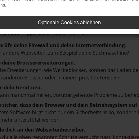
on dritten Werbetreibenden verwendet werden, um Sie auf anderen Webseiten zu ve
ind.
LER: NETWORK ERROR
Optionale Cookies ablehnen
en ist ein Fehler aufgetreten.
d ein paar Tipps, die dir helfen können:
prüfe deine Firewall und deine Internetverbindung.
 andere Webseiten, zum Beispiel deine Suchmaschine?
e deine Browsererweiterungen.
e Erweiterungen, wie Werbeblocker, können das Laden besti
 anderen Browser oder in einem privaten Fenster?
e dein Gerät neu.
kann manchmal helfen, vorübergehende Probleme zu beheb
e sicher, dass dein Browser und dein Betriebssystem au
tete Software birgt nicht nur ein Sicherheitsrisiko, sonde
 mehr unterstützt werden.
e dich an den Webseitenbetreiber.
du alle oben genannten Schritte versucht hast, kontaktier