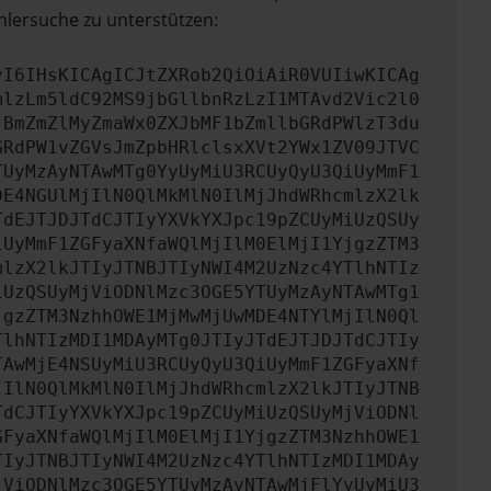
hlersuche zu unterstützen:
yI6IHsKICAgICJtZXRob2QiOiAiR0VUIiwKICAg
mlzLm5ldC92MS9jbGllbnRzLzI1MTAvd2Vic2l0
jBmZmZlMyZmaWx0ZXJbMF1bZmllbGRdPWlzT3du
GRdPW1vZGVsJmZpbHRlclsxXVt2YWx1ZV09JTVC
TUyMzAyNTAwMTg0YyUyMiU3RCUyQyU3QiUyMmF1
DE4NGUlMjIlN0QlMkMlN0IlMjJhdWRhcmlzX2lk
TdEJTJDJTdCJTIyYXVkYXJpc19pZCUyMiUzQSUy
iUyMmF1ZGFyaXNfaWQlMjIlM0ElMjI1YjgzZTM3
mlzX2lkJTIyJTNBJTIyNWI4M2UzNzc4YTlhNTIz
iUzQSUyMjViODNlMzc3OGE5YTUyMzAyNTAwMTg1
jgzZTM3NzhhOWE1MjMwMjUwMDE4NTYlMjIlN0Ql
TlhNTIzMDI1MDAyMTg0JTIyJTdEJTJDJTdCJTIy
TAwMjE4NSUyMiU3RCUyQyU3QiUyMmF1ZGFyaXNf
jIlN0QlMkMlN0IlMjJhdWRhcmlzX2lkJTIyJTNB
TdCJTIyYXVkYXJpc19pZCUyMiUzQSUyMjViODNl
GFyaXNfaWQlMjIlM0ElMjI1YjgzZTM3NzhhOWE1
TIyJTNBJTIyNWI4M2UzNzc4YTlhNTIzMDI1MDAy
jViODNlMzc3OGE5YTUyMzAyNTAwMjFlYyUyMiU3