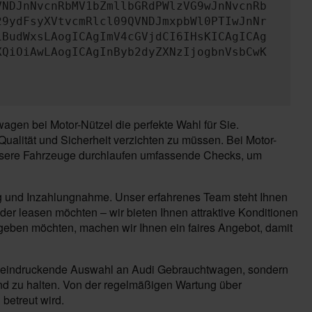
VNDJnNvcnRbMV1bZmllbGRdPWlzVG9wJnNvcnRb
29ydFsyXVtvcmRlcl09QVNDJmxpbWl0PTIwJnNr
iBudWxsLAogICAgImV4cGVjdCI6IHsKICAgICAg
XQiOiAwLAogICAgInByb2dyZXNzIjogbnVsbCwK
en bei Motor-Nützel die perfekte Wahl für Sie.
ualität und Sicherheit verzichten zu müssen. Bei Motor-
 Unsere Fahrzeuge durchlaufen umfassende Checks, um
ng und Inzahlungnahme. Unser erfahrenes Team steht Ihnen
der leasen möchten – wir bieten Ihnen attraktive Konditionen
 geben möchten, machen wir Ihnen ein faires Angebot, damit
e beeindruckende Auswahl an Audi Gebrauchtwagen, sondern
nd zu halten. Von der regelmäßigen Wartung über
 betreut wird.