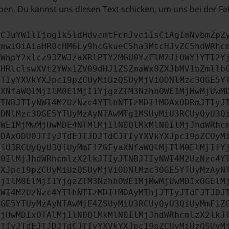
en. Du kannst uns diesen Text schicken, um uns bei der Fe
ICJuYW1lIjogIk5ldHdvcmtFcnJvciIsCiAgImNvbmZpZ
cmwiOiAiaHR0cHM6Ly9hcGkueC5ha3MtcHJvZC5hdWRhc
ZWhpY2xlcz93ZWJzaXRlPTY2MGU0YzFlM2JiOWY1YTI2Y
bHRlclswXVt2YWx1ZV09dHJ1ZSZmaWx0ZXJbMV1bZmllb
JTIyYXVkYXJpc19pZCUyMiUzQSUyMjViODNlMzc3OGE5Y
aXNfaWQlMjIlM0ElMjI1YjgzZTM3NzhhOWE1MjMwMjUwM
JTNBJTIyNWI4M2UzNzc4YTlhNTIzMDI1MDAxODRmJTIyJ
ODNlMzc3OGE5YTUyMzAyNTAwMTg1MSUyMiU3RCUyQyU3Q
OWE1MjMwMjUwMDE4NTMlMjIlN0QlMkMlN0IlMjJhdWRhc
MDAxODU0JTIyJTdEJTJDJTdCJTIyYXVkYXJpc19pZCUyM
MiU3RCUyQyU3QiUyMmF1ZGFyaXNfaWQlMjIlM0ElMjI1Y
N0IlMjJhdWRhcmlzX2lkJTIyJTNBJTIyNWI4M2UzNzc4Y
YXJpc19pZCUyMiUzQSUyMjViODNlMzc3OGE5YTUyMzAyN
MjIlM0ElMjI1YjgzZTM3NzhhOWE1MjMwMjUwMDIxOGElM
NWI4M2UzNzc4YTlhNTIzMDI1MDAyMThjJTIyJTdEJTJDJ
OGE5YTUyMzAyNTAwMjE4ZSUyMiU3RCUyQyU3QiUyMmF1Z
MjUwMDIxOTAlMjIlN0QlMkMlN0IlMjJhdWRhcmlzX2lkJ
JTIyJTdEJTJDJTdCJTIyYXVkYXJpc19pZCUyMiUzQSUyM