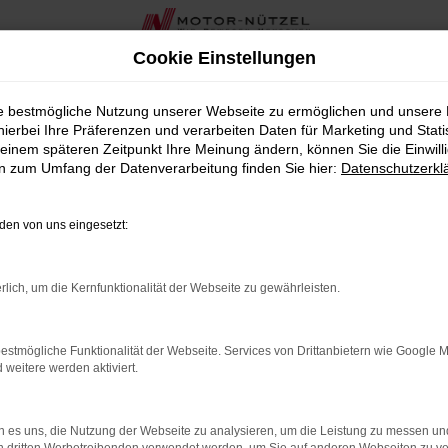
Cookie Einstellungen
tzel
ie bestmögliche Nutzung unserer Webseite zu ermöglichen und unsere
hierbei Ihre Präferenzen und verarbeiten Daten für Marketing und Stati
berg bei Motor-Nützel
einem späteren Zeitpunkt Ihre Meinung ändern, können Sie die Einwillig
en zum Umfang der Datenverarbeitung finden Sie hier:
Datenschutzerkl
ner für Audi Gebrauchtwagen in der Nähe von Nürnberg. Wenn Si
für Sie. Unsere Auswahl an sorgfältig geprüften Audi Gebraucht
en von uns eingesetzt:
gen wird von unserem erfahrenen Team auf Herz und Nieren gepr
rlich, um die Kernfunktionalität der Webseite zu gewährleisten.
en bieten wir Ihnen auch umfassende Serviceleistungen in de
stand bleibt. Von der Wartung bis zur Reparatur – bei Motor-Nüt
estmögliche Funktionalität der Webseite. Services von Drittanbietern wie Google 
warum wir seit Jahrzehnten die erste Adresse für Audi Gebrauc
eitere werden aktiviert.
er erstklassigen Beratung sind wir Ihr idealer Partner für den
 es uns, die Nutzung der Webseite zu analysieren, um die Leistung zu messen u