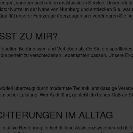
eugen, sondern auch einen erstklassigen Service. Unser erfahr
otor-Nützel in der Nähe von Nürnberg und entdecken Sie, warum 
Qualität unserer Fahrzeuge überzeugen und vereinbaren Sie noc
SST ZU MIR?
viduellen Bedürfnissen und Vorlieben ab. Ob Sie ein sportliche
 die perfekt zu verschiedenen Lebensstilen passen. Unsere Exp
.
 Modell überzeugt durch modernste Technik, erstklassige Verarb
mischer Leistung. Wer Audi fährt, genießt ein hohes Maß an Siche
ICHTERUNGEN IM ALLTAG
 intuitive Bedienung, fortschrittliche Assistenzsysteme und der