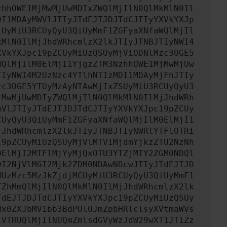
zhhOWE1MjMwMjUwMDIxZWQlMjIlN0QlMkMlN0Il
DI1MDAyMWVlJTIyJTdEJTJDJTdCJTIyYXVkYXJp
iUyMiU3RCUyQyU3QiUyMmF1ZGFyaXNfaWQlMjIl
kMlN0IlMjJhdWRhcmlzX2lkJTIyJTNBJTIyNWI4
XVkYXJpc19pZCUyMiUzQSUyMjViODNlMzc3OGE5
WQlMjIlM0ElMjI1YjgzZTM3NzhhOWE1MjMwMjUw
TIyNWI4M2UzNzc4YTlhNTIzMDI1MDAyMjFhJTIy
zc3OGE5YTUyMzAyNTAwMjIxZSUyMiU3RCUyQyU3
jMwMjUwMDIyZWQlMjIlN0QlMkMlN0IlMjJhdWRh
mVlJTIyJTdEJTJDJTdCJTIyYXVkYXJpc19pZCUy
CUyQyU3QiUyMmF1ZGFyaXNfaWQlMjIlM0ElMjI1
jJhdWRhcmlzX2lkJTIyJTNBJTIyNWRlYTFlOTRi
19pZCUyMiUzQSUyMjVlMTViMjdmYjkzZTU2NzNh
0ElMjI2MTFlMjYyMjQxOTU3YTZjMTY2ZGM0NDQl
DI2NjVlMGI2Mjk2ZDM0NDAwNDcwJTIyJTdEJTJD
WUzMzc5MzJkZjdjMCUyMiU3RCUyQyU3QiUyMmF1
TZhMmQlMjIlN0QlMkMlN0IlMjJhdWRhcmlzX2lk
TdEJTJDJTdCJTIyYXVkYXJpc19pZCUyMiUzQSUy
Wx0ZXJbMV1bb3BdPUlOJmZpbHRlclsyXVtmaWVs
lVTRUQlMjIlNUQmZmlsdGVyWzJdW29wXT1JTiZz