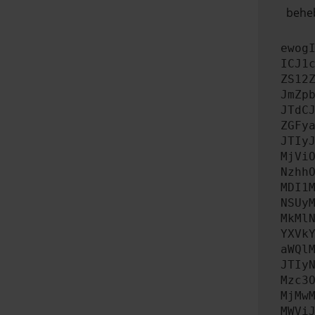
beheb
ewog
ICJ1
ZS12
JmZp
JTdC
ZGFy
JTIy
MjVi
Nzhh
MDI1
NSUy
MkMl
YXVk
aWQl
JTIy
Mzc3
MjMw
MWVi