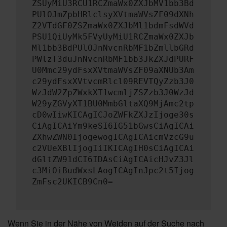
ZSUyMiU3RCU1RCZmaWx0ZXJbMV1bb3Bd
PUlOJmZpbHRlclsyXVtmaWVsZF09dXNh
Z2VTdGF0ZSZmaWx0ZXJbMl1bdmFsdWVd
PSU1QiUyMk5FVyUyMiU1RCZmaWx0ZXJb
Ml1bb3BdPUlOJnNvcnRbMF1bZmllbGRd
PWlzT3duJnNvcnRbMF1bb3JkZXJdPURF
U0Mmc29ydFsxXVtmaWVsZF09aXNUb3Am
c29ydFsxXVtvcmRlcl09REVTQyZzb3J0
WzJdW2ZpZWxkXT1wcmljZSZzb3J0WzJd
W29yZGVyXT1BU0MmbGltaXQ9MjAmc2tp
cD0wIiwKICAgICJoZWFkZXJzIjoge30s
CiAgICAiYm9keSI6IG51bGwsCiAgICAi
ZXhwZWN0IjogewogICAgICAicmVzcG9u
c2VUeXBlIjogIiIKICAgIH0sCiAgICAi
dGltZW91dCI6IDAsCiAgICAicHJvZ3Jl
c3MiOiBudWxsLAogICAgInJpc2t5Ijog
ZmFsc2UKICB9Cn0=
Wenn Sie in der Nähe von Weiden auf der Suche nach