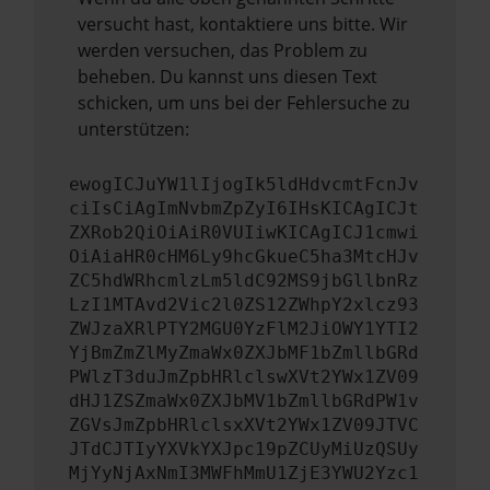
versucht hast, kontaktiere uns bitte. Wir
werden versuchen, das Problem zu
beheben. Du kannst uns diesen Text
schicken, um uns bei der Fehlersuche zu
unterstützen:
ewogICJuYW1lIjogIk5ldHdvcmtFcnJv
ciIsCiAgImNvbmZpZyI6IHsKICAgICJt
ZXRob2QiOiAiR0VUIiwKICAgICJ1cmwi
OiAiaHR0cHM6Ly9hcGkueC5ha3MtcHJv
ZC5hdWRhcmlzLm5ldC92MS9jbGllbnRz
LzI1MTAvd2Vic2l0ZS12ZWhpY2xlcz93
ZWJzaXRlPTY2MGU0YzFlM2JiOWY1YTI2
YjBmZmZlMyZmaWx0ZXJbMF1bZmllbGRd
PWlzT3duJmZpbHRlclswXVt2YWx1ZV09
dHJ1ZSZmaWx0ZXJbMV1bZmllbGRdPW1v
ZGVsJmZpbHRlclsxXVt2YWx1ZV09JTVC
JTdCJTIyYXVkYXJpc19pZCUyMiUzQSUy
MjYyNjAxNmI3MWFhMmU1ZjE3YWU2Yzc1