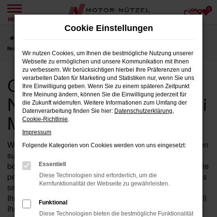
0
Zum
MENÜ
Hauptinhalt
Cookie Einstellungen
springen
Startseite
Weiden
CUPRA
CUPRA Tavascan
CUPRA Tavascan
Neuwagen für Weiden bei Motor-Nützel
Wir nutzen Cookies, um Ihnen die bestmögliche Nutzung unserer
Webseite zu ermöglichen und unsere Kommunikation mit Ihnen
zu verbessern. Wir berücksichtigen hierbei Ihre Präferenzen und
CUPRA Tavascan
verarbeiten Daten für Marketing und Statistiken nur, wenn Sie uns
Ihre Einwilligung geben. Wenn Sie zu einem späteren Zeitpunkt
Neuwagen für Weiden bei
Ihre Meinung ändern, können Sie die Einwilligung jederzeit für
die Zukunft widerrufen. Weitere Informationen zum Umfang der
Datenverarbeitung finden Sie hier:
Datenschutzerklärung
,
Motor-Nützel
Cookie-Richtlinie
.
Impressum
Wenn Sie in der Nähe von Weiden nach einem Neuwagen
Folgende Kategorien von Cookies werden von uns eingesetzt:
suchen, der sowohl durch Stil als auch durch Leistung
besticht, ist der Tavascan von CUPRA bei Motor-Nützel die
Essentiell
perfekte Wahl für Sie. Als Ihr etabliertes CUPRA Autohaus
Diese Technologien sind erforderlich, um die
Kernfunktionalität der Webseite zu gewährleisten.
seit über 90 Jahren in der Nähe von Weiden bieten wir
Ihnen eine breite Auswahl an Tavascan Neuwagen, die all
Funktional
Ihre Erwartungen erfüllen werden.
Diese Technologien bieten die bestmögliche Funktionalität