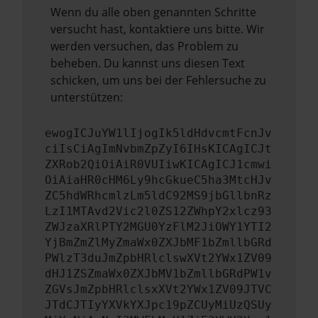
Wenn du alle oben genannten Schritte
versucht hast, kontaktiere uns bitte. Wir
werden versuchen, das Problem zu
beheben. Du kannst uns diesen Text
schicken, um uns bei der Fehlersuche zu
unterstützen:
ewogICJuYW1lIjogIk5ldHdvcmtFcnJv
ciIsCiAgImNvbmZpZyI6IHsKICAgICJt
ZXRob2QiOiAiR0VUIiwKICAgICJ1cmwi
OiAiaHR0cHM6Ly9hcGkueC5ha3MtcHJv
ZC5hdWRhcmlzLm5ldC92MS9jbGllbnRz
LzI1MTAvd2Vic2l0ZS12ZWhpY2xlcz93
ZWJzaXRlPTY2MGU0YzFlM2JiOWY1YTI2
YjBmZmZlMyZmaWx0ZXJbMF1bZmllbGRd
PWlzT3duJmZpbHRlclswXVt2YWx1ZV09
dHJ1ZSZmaWx0ZXJbMV1bZmllbGRdPW1v
ZGVsJmZpbHRlclsxXVt2YWx1ZV09JTVC
JTdCJTIyYXVkYXJpc19pZCUyMiUzQSUy