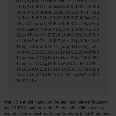
MjYyNjAxNmI3MWFhMmU1ZjE3YWU2Yzc1
ZSUyMiU3RCU1RCZmaWx0ZXJbMV1bb3Bd
PUlOJnNvcnRbMF1bZmllbGRdPWlzT3du
JnNvcnRbMF1bb3JkZXJdPURFU0Mmc29y
dFsxXVtmaWVsZF09aXNUb3Amc29ydFsx
XVtvcmRlcl09REVTQyZzb3J0WzJdW2Zp
ZWxkXT1wcmljZSZzb3J0WzJdW29yZGVy
XT1BU0MmbGltaXQ9MjAmc2tpcD0wIiwK
ICAgICJoZWFkZXJzIjoge30sCiAgICAi
Ym9keSI6IG51bGwsCiAgICAiZXhwZWN0
IjogewogICAgICAicmVzcG9uc2VUeXBl
IjogIiIKICAgIH0sCiAgICAidGltZW91
dCI6IDAsCiAgICAicHJvZ3Jlc3MiOiBu
dWxsLAogICAgInJpc2t5IjogZmFsc2UK
ICB9Cn0=
Wenn Sie in der Nähe von Weiden nach einem Tavascan
von CUPRA suchen, finden Sie bei Motor-Nützel alles,
was Sie sich wünschen. Unser Autohaus bietet Ihnen eine