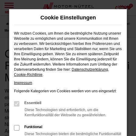
0
Zum
MENÜ
Hauptinhalt
Cookie Einstellungen
springen
Startseite
Weiden
CUPRA
CUPRA Tavascan Fahrzeuge für Weiden bei
Motor-Nützel
Wir nutzen Cookies, um Ihnen die bestmögliche Nutzung unserer
Webseite zu ermöglichen und unsere Kommunikation mit Ihnen
zu verbessern. Wir berücksichtigen hierbei Ihre Präferenzen und
CUPRA Tavascan
verarbeiten Daten für Marketing und Statistiken nur, wenn Sie uns
Ihre Einwilligung geben. Wenn Sie zu einem späteren Zeitpunkt
Fahrzeuge für Weiden bei
Ihre Meinung ändern, können Sie die Einwilligung jederzeit für
die Zukunft widerrufen. Weitere Informationen zum Umfang der
Datenverarbeitung finden Sie hier:
Datenschutzerklärung
,
Motor-Nützel
Cookie-Richtlinie
.
Impressum
Wenn Sie in der Nähe von Weiden auf der Suche nach
Folgende Kategorien von Cookies werden von uns eingesetzt:
einem Fahrzeug sind, das Leistung, Stil und Komfort
perfekt vereint, dann ist der Tavascan von CUPRA bei
Essentiell
Motor-Nützel die ideale Wahl für Sie. Seit über 90 Jahren
Diese Technologien sind erforderlich, um die
Kernfunktionalität der Webseite zu gewährleisten.
sind wir Ihr vertrauenswürdiges CUPRA Autohaus in der
Nähe von Weiden und bieten Ihnen eine umfassende
Funktional
Auswahl an Tavascan Fahrzeugen, die all Ihre
Diese Technologien bieten die bestmögliche Funktionalität