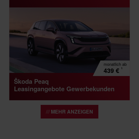
monatlich
ab
¹
439
€
Škoda Peaq
Leasingangebote Gewerbekunden
MEHR ANZEIGEN