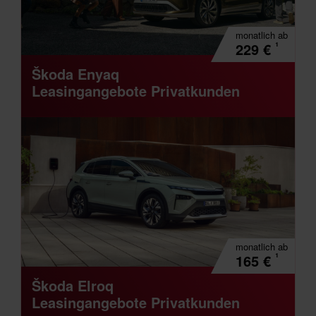
monatlich
ab
¹
229
€
Škoda Enyaq
Leasingangebote Privatkunden
monatlich
ab
¹
165
€
Škoda Elroq
Leasingangebote Privatkunden