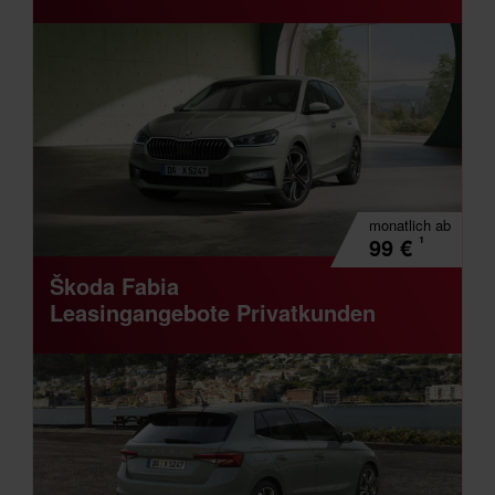
monatlich
ab
¹
99
€
Škoda Fabia
Leasingangebote Privatkunden