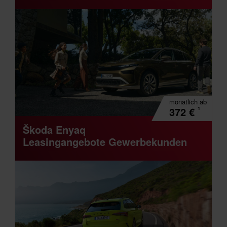
monatlich
ab
¹
372
€
Škoda Enyaq
Leasingangebote Gewerbekunden