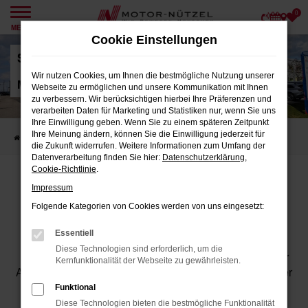
0
Zum
MENÜ
Hauptinhalt
Cookie Einstellungen
springen
Standort Škoda Bamberg
Wir nutzen Cookies, um Ihnen die bestmögliche Nutzung unserer
Motor-Nützel Vertriebs-GmbH
Webseite zu ermöglichen und unsere Kommunikation mit Ihnen
zu verbessern. Wir berücksichtigen hierbei Ihre Präferenzen und
verarbeiten Daten für Marketing und Statistiken nur, wenn Sie uns
Ihre Einwilligung geben. Wenn Sie zu einem späteren Zeitpunkt
Ihre Meinung ändern, können Sie die Einwilligung jederzeit für
Startseite
Standorte
Škoda Bamberg
die Zukunft widerrufen. Weitere Informationen zum Umfang der
Datenverarbeitung finden Sie hier:
Datenschutzerklärung
,
Cookie-Richtlinie
.
ŠKODA BAMBERG
Impressum
MOTOR-NÜTZEL - IHR ŠKODA
Folgende Kategorien von Cookies werden von uns eingesetzt:
PARTNER IN BAMBERG
Essentiell
Diese Technologien sind erforderlich, um die
Hallo und willkommen bei Škoda Bamberg! Wir sind Ihr
Kernfunktionalität der Webseite zu gewährleisten.
Autohändler für Škoda in Bamberg und bietet mit unserer
großen Auswahl an Neuwagen und Škoda
Funktional
Gebrauchtwagen sowie exzellentem Škoda Service in
Diese Technologien bieten die bestmögliche Funktionalität