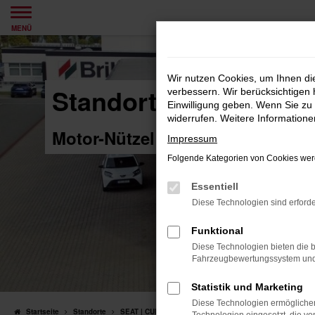
Zum
MENÜ
Hauptinhalt
springen
Wir nutzen Cookies, um Ihnen d
Standort SEAT | CUP
verbessern. Wir berücksichtigen 
Einwilligung geben. Wenn Sie zu 
widerrufen. Weitere Information
Motor-Nützel Vertriebs-GmbH
Impressum
Folgende Kategorien von Cookies werd
Essentiell
Diese Technologien sind erforde
Funktional
Diese Technologien bieten die b
Fahrzeugbewertungssystem und w
Statistik und Marketing
Diese Technologien ermöglichen
Startseite
Standorte
SEAT | CUPRA Hof