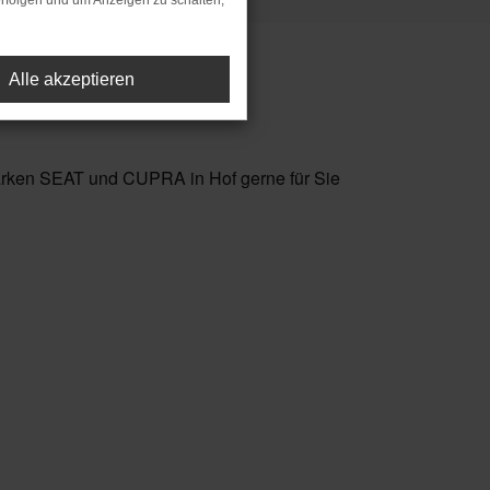
rfolgen und um Anzeigen zu schalten,
Alle akzeptieren
Marken SEAT und CUPRA in Hof gerne für Sie