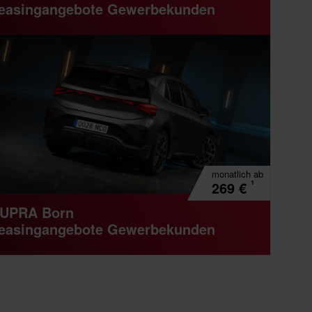
easingangebote Gewerbekunden
monatlich
ab
¹
269
€
UPRA Born
easingangebote Gewerbekunden