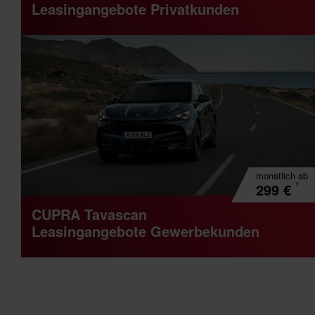
Leasingangebote Privatkunden
monatlich
ab
¹
299
€
CUPRA Tavascan
Leasingangebote Gewerbekunden