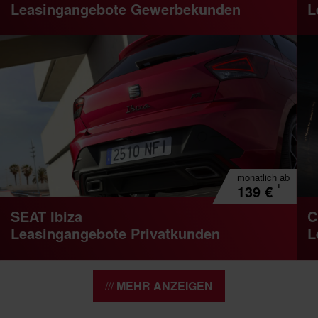
Leasingangebote Gewerbekunden
L
monatlich
ab
¹
139
€
SEAT Ibiza
C
Leasingangebote Privatkunden
L
MEHR ANZEIGEN