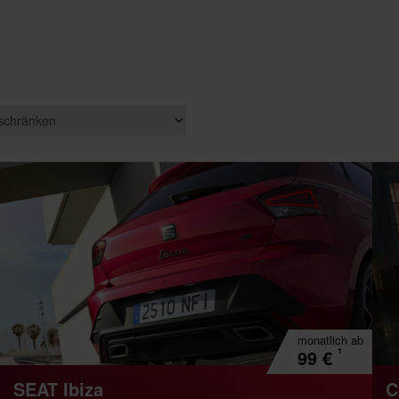
monatlich
ab
¹
99
€
SEAT Ibiza
C