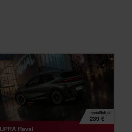
monatlich
ab
¹
239
€
UPRA Raval