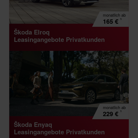
monatlich
ab
¹
165
€
Škoda Elroq
Leasingangebote Privatkunden
monatlich
ab
¹
229
€
Škoda Enyaq
Leasingangebote Privatkunden