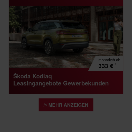
monatlich
ab
¹
333
€
Škoda Kodiaq
Leasingangebote Gewerbekunden
MEHR ANZEIGEN