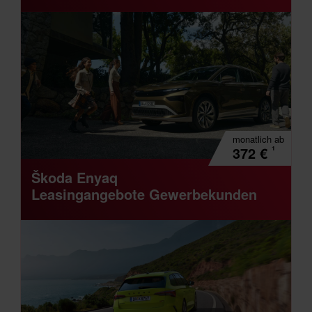
monatlich
ab
¹
372
€
Škoda Enyaq
Leasingangebote Gewerbekunden