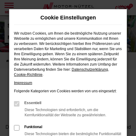
0
Zum
MENÜ
Hauptinhalt
Cookie Einstellungen
springen
Standort Škoda Himmelkron
Wir nutzen Cookies, um Ihnen die bestmögliche Nutzung unserer
Motor-Nützel Vertriebs-GmbH
Webseite zu ermöglichen und unsere Kommunikation mit Ihnen
zu verbessern. Wir berücksichtigen hierbei Ihre Präferenzen und
verarbeiten Daten für Marketing und Statistiken nur, wenn Sie uns
Ihre Einwilligung geben. Wenn Sie zu einem späteren Zeitpunkt
Ihre Meinung ändern, können Sie die Einwilligung jederzeit für
Startseite
Standorte
Škoda Himmelkron
die Zukunft widerrufen. Weitere Informationen zum Umfang der
Datenverarbeitung finden Sie hier:
Datenschutzerklärung
,
Cookie-Richtlinie
.
ŠKODA HIMMELKRON
Impressum
IHR ŠKODA PARTNER IN DER
Folgende Kategorien von Cookies werden von uns eingesetzt:
REGION BAYREUTH & KULMBACH
Essentiell
Diese Technologien sind erforderlich, um die
Škoda kauft man bei Motor-Nützel – zum Beispiel in
Kernfunktionalität der Webseite zu gewährleisten.
unserem modernen
Škoda Autohaus in Himmelkron
.
Dank der direkten Lage an der Autobahn A9 (Ausfahrt Bad
Funktional
Berneck / Himmelkron) erreichen Sie uns schnell aus
Diese Technologien bieten die bestmögliche Funktionalität