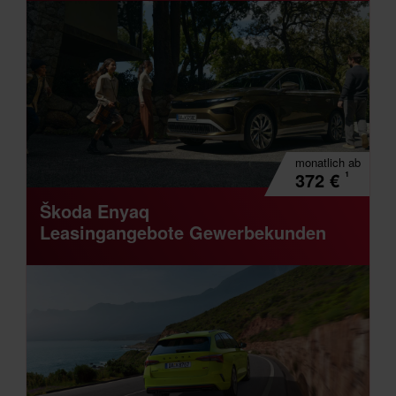
monatlich
ab
¹
372
€
Škoda Enyaq
Leasingangebote Gewerbekunden