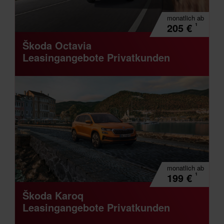
monatlich
ab
¹
205
€
Škoda Octavia
Leasingangebote Privatkunden
monatlich
ab
¹
199
€
Škoda Karoq
Leasingangebote Privatkunden