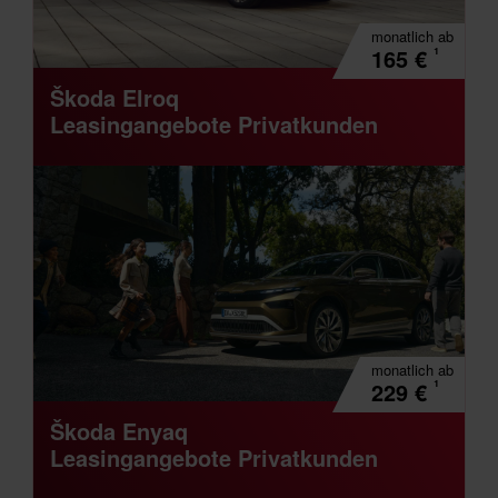
monatlich
ab
¹
165
€
Škoda Elroq
Leasingangebote Privatkunden
monatlich
ab
¹
229
€
Škoda Enyaq
Leasingangebote Privatkunden