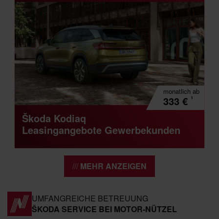
monatlich
ab
¹
333
€
Škoda Kodiaq
Leasingangebote Gewerbekunden
MEHR ANZEIGEN
UMFANGREICHE BETREUUNG
ŠKODA SERVICE BEI MOTOR-NÜTZEL