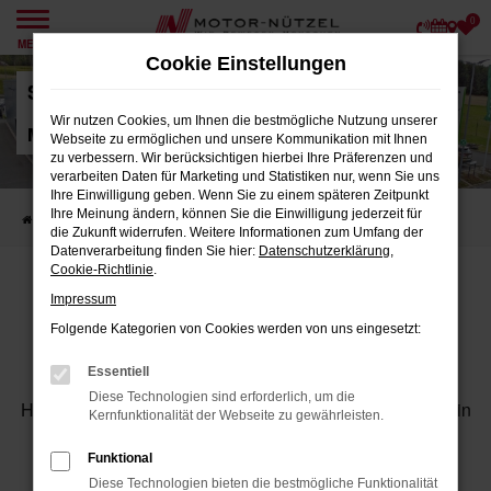
0
Zum
MENÜ
Hauptinhalt
Cookie Einstellungen
springen
Standort Škoda Hof
Wir nutzen Cookies, um Ihnen die bestmögliche Nutzung unserer
Motor-Nützel Vertriebs-GmbH
Webseite zu ermöglichen und unsere Kommunikation mit Ihnen
zu verbessern. Wir berücksichtigen hierbei Ihre Präferenzen und
verarbeiten Daten für Marketing und Statistiken nur, wenn Sie uns
Ihre Einwilligung geben. Wenn Sie zu einem späteren Zeitpunkt
Ihre Meinung ändern, können Sie die Einwilligung jederzeit für
Startseite
Standorte
Škoda Hof
die Zukunft widerrufen. Weitere Informationen zum Umfang der
Datenverarbeitung finden Sie hier:
Datenschutzerklärung
,
Cookie-Richtlinie
.
ŠKODA HOF
Impressum
MOTOR-NÜTZEL - IHR ŠKODA
Folgende Kategorien von Cookies werden von uns eingesetzt:
PARTNER IN HOF
Essentiell
Diese Technologien sind erforderlich, um die
Herzlich willkommen bei Ihrer neuen Adresse für Škoda in
Kernfunktionalität der Webseite zu gewährleisten.
Hof und der Region.
Funktional
Bei Ihrem Škoda Partner in Hof auf dem Gelände des
Diese Technologien bieten die bestmögliche Funktionalität