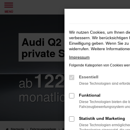
Zum
MENÜ
Hauptinhalt
springen
Wir nutzen Cookies, um Ihnen d
Audi Q2 Leasingange
verbessern. Wir berücksichtigen 
Einwilligung geben. Wenn Sie zu 
private Sonderabneh
widerrufen. Weitere Information
Impressum
¹
Folgende Kategorien von Cookies werd
122
€
ab
Essentiell
Diese Technologien sind erforde
monatlich
Funktional
Diese Technologien bieten die b
Fahrzeugbewertungssystem und w
Statistik und Marketing
Diese Technologien ermöglichen
Startseite
Fahrzeugangebote
Audi Q2 Leasingangebote