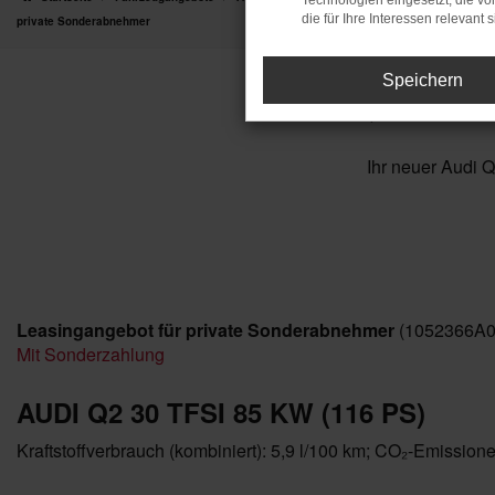
Technologien eingesetzt, die v
die für Ihre Interessen relevant s
private Sonderabnehmer
Speichern
- Neu
Audi Q2
Ihr neuer Audi 
Leasingangebot für private Sonderabnehmer
(1052366A0
Mit Sonderzahlung
AUDI Q2 30 TFSI 85 KW (116 PS)
Kraftstoffverbrauch (kombiniert): 5,9 l/100 km; CO₂-Emission