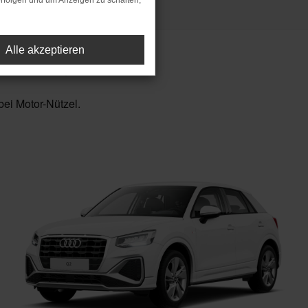
rfolgen und um Anzeigen zu schalten,
Alle akzeptieren
nderabnehmer ⁴
ei Motor-Nützel.