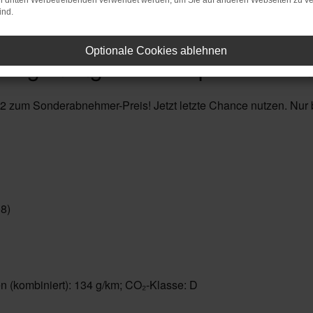
on dritten Werbetreibenden verwendet werden, um Sie auf anderen Webseiten zu ve
ind.
Optionale Cookies ablehnen
wagenangebote für private So
Q2 zum Sonderabnehmer-Preis! Jetzt letzte Chance nutzen. Nur b
8)
en (kombiniert): 134 g/km; CO₂-Klasse: D