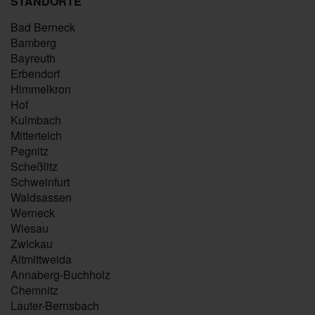
STANDORTE
Bad Berneck
Bamberg
Bayreuth
Erbendorf
Himmelkron
Hof
Kulmbach
Mitterteich
Pegnitz
Scheßlitz
Schweinfurt
Waldsassen
Werneck
Wiesau
Zwickau
Altmittweida
Annaberg-Buchholz
Chemnitz
Lauter-Bernsbach