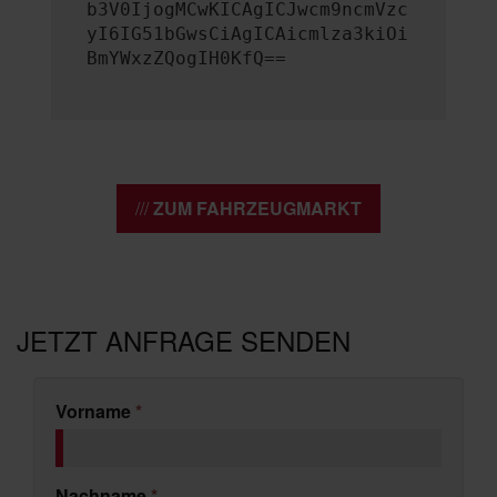
b3V0IjogMCwKICAgICJwcm9ncmVzc
yI6IG51bGwsCiAgICAicmlza3kiOi
BmYWxzZQogIH0KfQ==
ZUM FAHRZEUGMARKT
JETZT ANFRAGE SENDEN
Vorname
*
Nachname
*