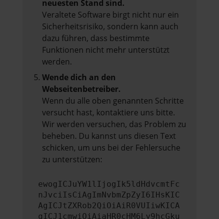
neuesten Stand sind.
Veraltete Software birgt nicht nur ein
Sicherheitsrisiko, sondern kann auch
dazu führen, dass bestimmte
Funktionen nicht mehr unterstützt
werden.
Wende dich an den
Webseitenbetreiber.
Wenn du alle oben genannten Schritte
versucht hast, kontaktiere uns bitte.
Wir werden versuchen, das Problem zu
beheben. Du kannst uns diesen Text
schicken, um uns bei der Fehlersuche
zu unterstützen:
ewogICJuYW1lIjogIk5ldHdvcmtFc
nJvciIsCiAgImNvbmZpZyI6IHsKIC
AgICJtZXRob2QiOiAiR0VUIiwKICA
gICJ1cmwiOiAiaHR0cHM6Ly9hcGku