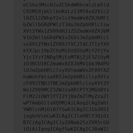
eC5ha3MtcHJvZC5hdWRhcmlzLm5ld
C92MS9jbGllbnRzLzI1MTAvd2Vic2
l0ZS12ZWhpY2xlcz9maWx0ZXJbMF1
bZmllbGRdPWlzT3duJmZpbHRlclsw
XVt2YWx1ZV09dHJ1ZSZmaWx0ZXJbM
V1bZmllbGRdPW1vZGVsJmZpbHRlcl
sxXVt2YWx1ZV09JTVCJTdCJTIyYXV
kYXJpc19pZCUyMiUzQSUyMjY2YjYx
Yjc1YzY2NDg5MjExMTBjZjE3ZiUyM
iU3RCU1RCZmaWx0ZXJbMV1bb3BdPU
lOJmZpbHRlclsyXVtmaWVsZF09YXZ
haWxhYmlsaXR5JmZpbHRlclsyXVtv
cF09JTNDJTNEJmZpbHRlclsyXVt2Y
Wx1ZV09MCZ3ZWJzaXRlPTY2MGU0Yz
FlM2JiOWY1YTI2YjBmZmZlMyZza2l
wPTAmbGltaXQ9MjAiLAogICAgImhl
YWRlcnMiOiB7fSwKICAgICJib2R5I
jogbnVsbCwKICAgICJleHBlY3QiOi
B7CiAgICAgICJyZXNwb25zZVR5cGU
iOiAiIgogICAgfSwKICAgICJ0aW1l