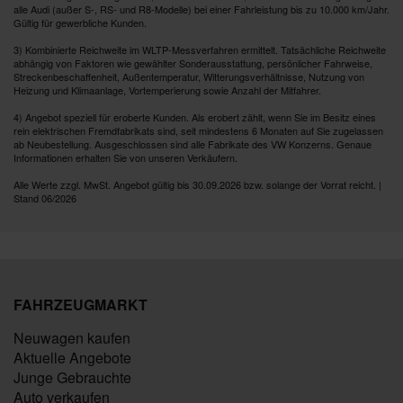
alle Audi (außer S-, RS- und R8-Modelle) bei einer Fahrleistung bis zu 10.000 km/Jahr.
Gültig für gewerbliche Kunden.
3) Kombinierte Reichweite im WLTP-Messverfahren ermittelt. Tatsächliche Reichweite
abhängig von Faktoren wie gewählter Sonderausstattung, persönlicher Fahrweise,
Streckenbeschaffenheit, Außentemperatur, Witterungsverhältnisse, Nutzung von
Heizung und Klimaanlage, Vortemperierung sowie Anzahl der Mitfahrer.
4) Angebot speziell für eroberte Kunden. Als erobert zählt, wenn Sie im Besitz eines
rein elektrischen Fremdfabrikats sind, seit mindestens 6 Monaten auf Sie zugelassen
ab Neubestellung. Ausgeschlossen sind alle Fabrikate des VW Konzerns. Genaue
Informationen erhalten Sie von unseren Verkäufern.
Alle Werte zzgl. MwSt. Angebot gültig bis 30.09.2026 bzw. solange der Vorrat reicht. |
Stand 06/2026
FAHRZEUGMARKT
Neuwagen kaufen
Aktuelle Angebote
Junge Gebrauchte
Auto verkaufen