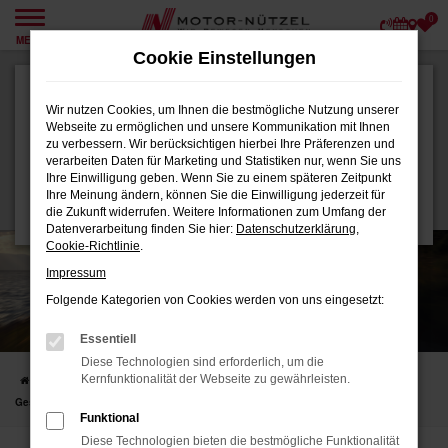
0
Zum
MENÜ
Hauptinhalt
Cookie Einstellungen
springen
Audi Q4 Leasingangebote
Wir nutzen Cookies, um Ihnen die bestmögliche Nutzung unserer
Geschäftskunden
¹
Webseite zu ermöglichen und unsere Kommunikation mit Ihnen
zu verbessern. Wir berücksichtigen hierbei Ihre Präferenzen und
369
€
verarbeiten Daten für Marketing und Statistiken nur, wenn Sie uns
ab
Ihre Einwilligung geben. Wenn Sie zu einem späteren Zeitpunkt
Ihre Meinung ändern, können Sie die Einwilligung jederzeit für
monatlich
die Zukunft widerrufen. Weitere Informationen zum Umfang der
Datenverarbeitung finden Sie hier:
Datenschutzerklärung
,
Cookie-Richtlinie
.
Impressum
Folgende Kategorien von Cookies werden von uns eingesetzt:
Essentiell
Diese Technologien sind erforderlich, um die
Kernfunktionalität der Webseite zu gewährleisten.
Startseite
Fahrzeugangebote
Audi Q4 Leasingangebote
Geschäftskunden
Funktional
Diese Technologien bieten die bestmögliche Funktionalität