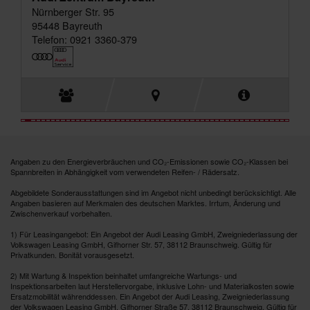
Nürnberger Str. 95
95448 Bayreuth
Telefon: 0921 3360-379
Angaben zu den Energieverbräuchen und CO₂-Emissionen sowie CO₂-Klassen bei
Spannbreiten in Abhängigkeit vom verwendeten Reifen- / Rädersatz.
Abgebildete Sonderausstattungen sind im Angebot nicht unbedingt berücksichtigt. Alle
Angaben basieren auf Merkmalen des deutschen Marktes. Irrtum, Änderung und
Zwischenverkauf vorbehalten.
1) Für Leasingangebot: Ein Angebot der Audi Leasing GmbH, Zweigniederlassung der
Volkswagen Leasing GmbH, Gifhorner Str. 57, 38112 Braunschweig. Gültig für
Privatkunden. Bonität vorausgesetzt.
2) Mit Wartung & Inspektion beinhaltet umfangreiche Wartungs- und
Inspektionsarbeiten laut Herstellervorgabe, inklusive Lohn- und Materialkosten sowie
Ersatzmobilität währenddessen. Ein Angebot der Audi Leasing, Zweigniederlassung
der Volkswagen Leasing GmbH, Gifhorner Straße 57, 38112 Braunschweig. Gültig für