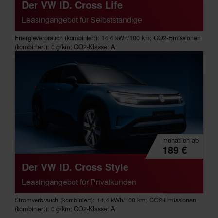
Der VW ID. Cross Life
Leasingangebot für Selbstständige
Energieverbrauch (kombiniert): 14,4 kWh/100 km; CO2-Emissionen
(kombiniert): 0 g/km; CO2-Klasse: A
monatlich
ab
189
€
Der VW ID. Cross Style
Leasingangebot für Privatkunden
Stromverbrauch (kombiniert): 14,4 kWh/100 km; CO2-Emissionen
(kombiniert): 0 g/km; CO2-Klasse: A