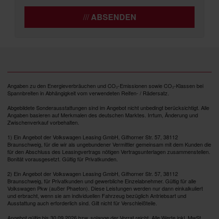
ABSENDEN
Angaben zu den Energieverbräuchen und CO₂-Emissionen sowie CO₂-Klassen bei
Spannbreiten in Abhängigkeit vom verwendeten Reifen- / Rädersatz.
Abgebildete Sonderausstattungen sind im Angebot nicht unbedingt berücksichtigt. Alle
Angaben basieren auf Merkmalen des deutschen Marktes. Irrtum, Änderung und
Zwischenverkauf vorbehalten.
1) Ein Angebot der Volkswagen Leasing GmbH, Gifhorner Str. 57, 38112
Braunschweig, für die wir als ungebundener Vermittler gemeinsam mit dem Kunden die
für den Abschluss des Leasingvertrags nötigen Vertragsunterlagen zusammenstellen.
Bonität vorausgesetzt. Gültig für Privatkunden.
2) Ein Angebot der Volkswagen Leasing GmbH, Gifhorner Str. 57, 38112
Braunschweig, für Privatkunden und gewerbliche Einzelabnehmer. Gültig für alle
Volkswagen Pkw (außer Phaeton). Diese Leistungen werden nur dann einkalkuliert
und erbracht, wenn sie am individuellen Fahrzeug bezüglich Antriebsart und
Ausstattung auch erforderlich sind. Gilt nicht für Verschleißteile.
Angebot gültig bis 30.09.2026 bzw. solange der Vorrat reicht. Alle Werte inkl. MwSt.