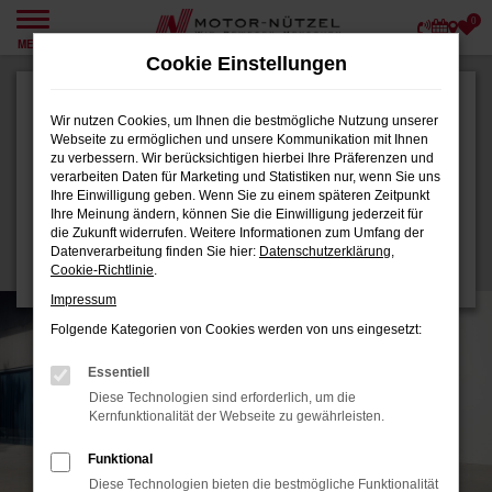
0
Zum
MENÜ
Hauptinhalt
Cookie Einstellungen
springen
Der VW T-Roc R-Line
Wir nutzen Cookies, um Ihnen die bestmögliche Nutzung unserer
Webseite zu ermöglichen und unsere Kommunikation mit Ihnen
Leasingangebot für Privatkunden | Jetzt
zu verbessern. Wir berücksichtigen hierbei Ihre Präferenzen und
sichern
verarbeiten Daten für Marketing und Statistiken nur, wenn Sie uns
Ihre Einwilligung geben. Wenn Sie zu einem späteren Zeitpunkt
159
€
Ihre Meinung ändern, können Sie die Einwilligung jederzeit für
ab
die Zukunft widerrufen. Weitere Informationen zum Umfang der
Datenverarbeitung finden Sie hier:
Datenschutzerklärung
,
monatlich
Cookie-Richtlinie
.
Impressum
Folgende Kategorien von Cookies werden von uns eingesetzt:
Essentiell
Diese Technologien sind erforderlich, um die
Kernfunktionalität der Webseite zu gewährleisten.
Funktional
Diese Technologien bieten die bestmögliche Funktionalität