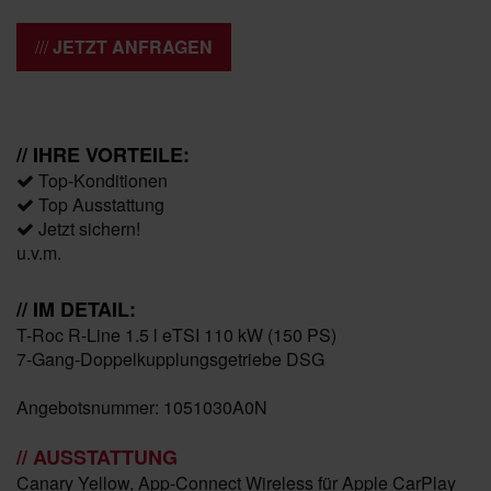
JETZT ANFRAGEN
// IHRE VORTEILE:
Top-Konditionen
Top Ausstattung
Jetzt sichern!
u.v.m.
// IM DETAIL:
T-Roc R-Line 1.5 l eTSI 110 kW (150 PS)
7-Gang-Doppelkupplungsgetriebe DSG
Angebotsnummer: 1051030A0N
// AUSSTATTUNG
Canary Yellow, App-Connect Wireless für Apple CarPlay