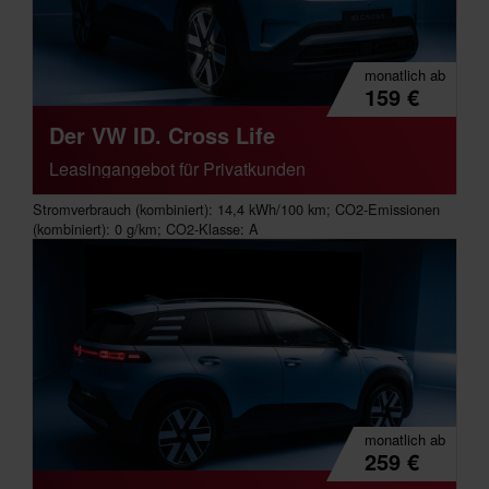
monatlich
ab
159
€
Der VW ID. Cross Life
Leasingangebot für Privatkunden
Stromverbrauch (kombiniert): 14,4 kWh/100 km; CO2-Emissionen
(kombiniert): 0 g/km; CO2-Klasse: A
monatlich
ab
259
€