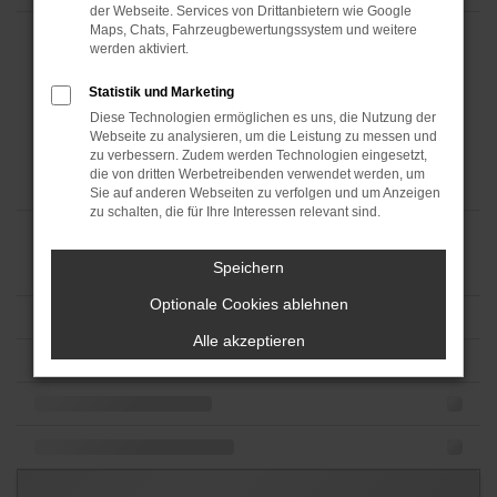
der Webseite. Services von Drittanbietern wie Google
Maps, Chats, Fahrzeugbewertungssystem und weitere
werden aktiviert.
Statistik und Marketing
Diese Technologien ermöglichen es uns, die Nutzung der
Webseite zu analysieren, um die Leistung zu messen und
zu verbessern. Zudem werden Technologien eingesetzt,
die von dritten Werbetreibenden verwendet werden, um
Sie auf anderen Webseiten zu verfolgen und um Anzeigen
zu schalten, die für Ihre Interessen relevant sind.
Speichern
Optionale Cookies ablehnen
Alle akzeptieren